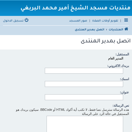
منتديات مسجد الشيخ أمير محمد البربغي
|
تقويم أوقات الصلاة
|
صور المسجد
تسجيل الدخول
المنتديات
اتصل بمدير المنتدى
اتصل بمدير المنتدى
المستقبل:
المدير العام
بريدك الاكتروني:
اسمك:
عنوان:
نص الرسالة:
هذه الرسالة سترسل نصا فقط، لا تكتب أية أكواد HTML أو BBCode. سيكون بريدك هو
المستقبل في حالة الرد على الرسالة