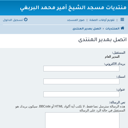
منتديات مسجد الشيخ أمير محمد البربغي
|
تقويم أوقات الصلاة
|
صور المسجد
تسجيل الدخول
المنتديات
اتصل بمدير المنتدى
اتصل بمدير المنتدى
المستقبل:
المدير العام
بريدك الاكتروني:
اسمك:
عنوان:
نص الرسالة:
هذه الرسالة سترسل نصا فقط، لا تكتب أية أكواد HTML أو BBCode. سيكون بريدك هو
المستقبل في حالة الرد على الرسالة