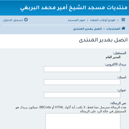
منتديات مسجد الشيخ أمير محمد البربغي
|
تقويم أوقات الصلاة
|
صور المسجد
تسجيل الدخول
المنتديات
اتصل بمدير المنتدى
اتصل بمدير المنتدى
المستقبل:
المدير العام
بريدك الاكتروني:
اسمك:
عنوان:
نص الرسالة:
هذه الرسالة سترسل نصا فقط، لا تكتب أية أكواد HTML أو BBCode. سيكون بريدك هو
المستقبل في حالة الرد على الرسالة