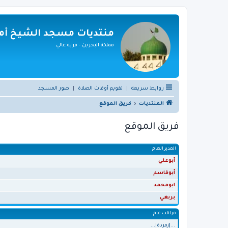
منتديات مسجد الشيخ أمي
مملكة البحرين - قرية عالي
روابط سريعة
|
تقويم أوقات الصلاة
|
صور المسجد
المنتديات
فريق الموقع
فريق الموقع
المدير العام
أبوعلي
أبوقاسم
ابومحمد
بربغي
مراقب عام
...|زمردة|...