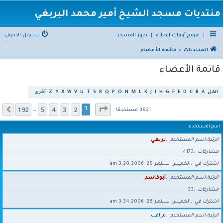
منتديات مسجد الشيخ أمير محمد البربغي
|
تقويم أوقات الصلاة
|
صور المسجد
تسجيل الدخول
المنتديات
قائمة الأعضاء
قائمة الأعضاء
الكل
A
B
C
D
E
F
G
H
I
J
K
L
M
N
O
P
Q
R
S
T
U
V
W
X
Y
Z
أخرى
صفحة
1
من
192
192
5
4
3
2
التالي
1
…
3821 مستخدمًا
اسم المستخدم
الرتبة،اسم المستخدم
بربغي
مشاركات
4173
اشترك في
الخميس سبتمبر 28, 2006 3:20 am
الرتبة،اسم المستخدم
أبوقاسم
مشاركات
33
اشترك في
الخميس سبتمبر 28, 2006 3:34 am
الرتبة،اسم المستخدم
مراقب