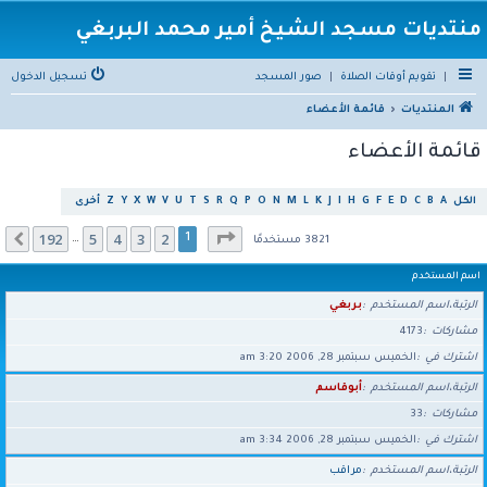
منتديات مسجد الشيخ أمير محمد البربغي
|
تقويم أوقات الصلاة
|
صور المسجد
تسجيل الدخول
المنتديات
قائمة الأعضاء
قائمة الأعضاء
الكل
A
B
C
D
E
F
G
H
I
J
K
L
M
N
O
P
Q
R
S
T
U
V
W
X
Y
Z
أخرى
صفحة
1
من
192
192
5
4
3
2
التالي
1
…
3821 مستخدمًا
اسم المستخدم
الرتبة،اسم المستخدم
بربغي
مشاركات
4173
اشترك في
الخميس سبتمبر 28, 2006 3:20 am
الرتبة،اسم المستخدم
أبوقاسم
مشاركات
33
اشترك في
الخميس سبتمبر 28, 2006 3:34 am
الرتبة،اسم المستخدم
مراقب