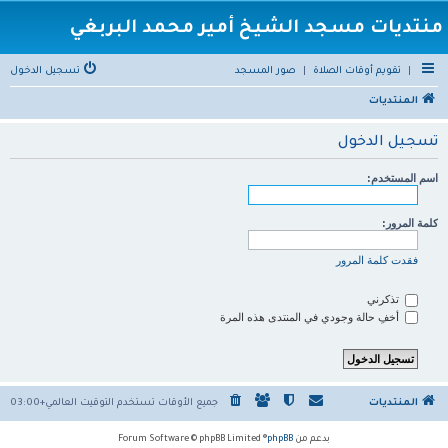
منتديات مسجد الشيخ أمير محمد البربغي
|
تقويم أوقات الصلاة
|
صور المسجد
تسجيل الدخول
المنتديات
تسجيل الدخول
اسم المستخدم:
كلمة المرور:
فقدت كلمة المرور
تذكرني
أخفِ حالة وجودي في المنتدى هذه المرة
المنتديات
جميع الأوقات تستخدم
التوقيت العالمي+03:00
بدعم من
phpBB
® Forum Software © phpBB Limited