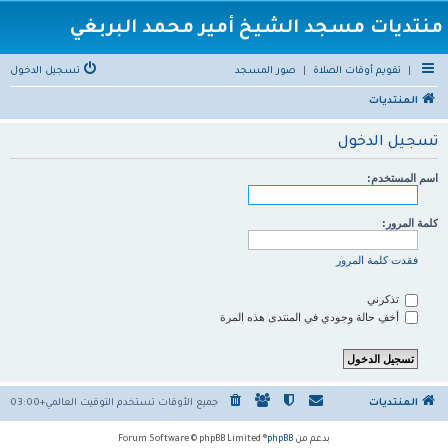
منتديات مسجد الشيخ أمير محمد البربغي
|
تقويم أوقات الصلاة
|
صور المسجد
تسجيل الدخول
المنتديات
تسجيل الدخول
اسم المستخدم:
كلمة المرور:
فقدت كلمة المرور
تذكرني
أخفِ حالة وجودي في المنتدى هذه المرة
المنتديات
جميع الأوقات تستخدم
التوقيت العالمي+03:00
بدعم من
phpBB
® Forum Software © phpBB Limited