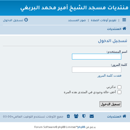
منتديات مسجد الشيخ أمير محمد البربغي
|
تقويم أوقات الصلاة
|
صور المسجد
تسجيل الدخول
المنتديات
تسجيل الدخول
اسم المستخدم:
كلمة المرور:
فقدت كلمة المرور
تذكرني
أخفِ حالة وجودي في المنتدى هذه المرة
المنتديات
جميع الأوقات تستخدم
التوقيت العالمي+03:00
بدعم من
phpBB
® Forum Software © phpBB Limited