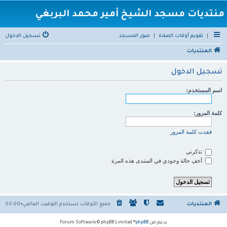
منتديات مسجد الشيخ أمير محمد البربغي
|
تقويم أوقات الصلاة
|
صور المسجد
تسجيل الدخول
المنتديات
تسجيل الدخول
اسم المستخدم:
كلمة المرور:
فقدت كلمة المرور
تذكرني
أخفِ حالة وجودي في المنتدى هذه المرة
المنتديات
جميع الأوقات تستخدم
التوقيت العالمي+03:00
بدعم من
phpBB
® Forum Software © phpBB Limited