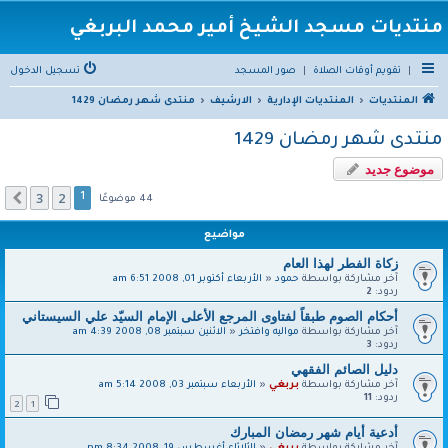
منتديات مسجد الشيخ أمير محمد البربغي
|
تقويم أوقات الصلاة
|
صور المسجد
تسجيل الدخول
المنتديات
المنتديات الإدارية
الارشيف
منتدى شهر رمضان 1429
منتدى شهر رمضان 1429
موضوع جديد
3
2
التالي
1
44 موضوعًا
مواضيع
زكاة الفطر لهذا العام
آخر مشاركة بواسطة
حمود
«
الأربعاء أكتوبر 01, 2008 6:51 am
ردود:
2
أحكام الصوم طبقاً لفتاوى المرجع الأعلى الإمام السيّد علي السيستاني
آخر مشاركة بواسطة
مواليه وافتخر
«
الاثنين سبتمبر 08, 2008 4:39 am
ردود:
3
دليل الصائم الفقهي
آخر مشاركة بواسطة
بربغي
«
الأربعاء سبتمبر 03, 2008 5:14 am
ردود:
11
2
1
أدعية أيام شهر رمضان المبارك