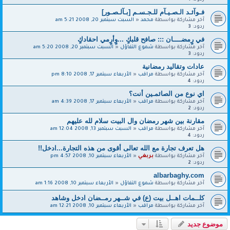
فـوآئـد الـصـيـآم للـجـسـم [بـآلـصـور]
آخر مشاركة بواسطة
محمد
«
السبت سبتمبر 20, 2008 5:21 am
ردود:
3
في رٍمضــــان ::: صافح قلبكٍ ...وٍأرٍمي احقادكٍ
آخر مشاركة بواسطة
شموع التفاؤل
«
السبت سبتمبر 20, 2008 5:20 am
ردود:
3
عادات وتقاليد رمضانية
آخر مشاركة بواسطة
مراقب
«
الأربعاء سبتمبر 17, 2008 8:10 pm
ردود:
4
اي نوع من الصائمـين أنت؟
آخر مشاركة بواسطة
مراقب
«
الأربعاء سبتمبر 17, 2008 4:39 am
ردود:
2
مقارنة بين شهر رمضان وال البيت سلام لله عليهم
آخر مشاركة بواسطة
مراقب
«
السبت سبتمبر 13, 2008 12:04 am
ردود:
4
هل تعرف تجارة مع الله تعالى أقوى من هذه التجارة...ادخل!!
آخر مشاركة بواسطة
بربغي
«
الأربعاء سبتمبر 10, 2008 4:57 pm
ردود:
2
albarbaghy.com
آخر مشاركة بواسطة
شموع التفاؤل
«
الأربعاء سبتمبر 10, 2008 1:16 am
كلــمات اهــل بيت (ع) في شــهر رمــضان ادخل وشاهد
آخر مشاركة بواسطة
مراقب
«
الأربعاء سبتمبر 10, 2008 12:21 am
موضوع جديد