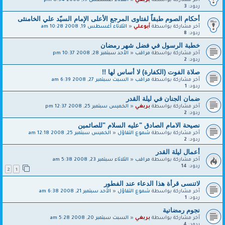
آخر مشاركة بواسطة
بربغي
«
الثلاثاء أغسطس 19, 2008 8:34 pm
ردود:
3
أحكام الصوم طبقاً لفتاوى المرجع الأعلى الإمام السيّد علي الخامنئى
آخر مشاركة بواسطة
أبوعلي
«
الثلاثاء أغسطس 19, 2008 10:28 am
ردود:
8
خطبة الرسول في فضل شهر رمضان
آخر مشاركة بواسطة
مراقب
«
الأحد سبتمبر 28, 2008 10:37 pm
ردود:
2
صلاة الفوت (الكفارة) لا أساس لها !!
آخر مشاركة بواسطة
مراقب
«
السبت سبتمبر 27, 2008 6:39 am
ردود:
1
ضمان الجنان في ليلة القدر
آخر مشاركة بواسطة
بربغي
«
الخميس سبتمبر 25, 2008 12:37 pm
ردود:
2
نصيحة الامام الصادق "عليه السلام "للصائمين
آخر مشاركة بواسطة
شموع التفاؤل
«
الخميس سبتمبر 25, 2008 12:18 am
ردود:
2
أعمال ليلة القدر
آخر مشاركة بواسطة
مراقب
«
الثلاثاء سبتمبر 23, 2008 5:38 am
ردود:
14
2
1
لاتنسى قرأة هذا الدعاء عند الفطور
آخر مشاركة بواسطة
شموع التفاؤل
«
الأحد سبتمبر 21, 2008 6:38 am
ردود:
1
نجوم رمضانية
آخر مشاركة بواسطة
بربغي
«
السبت سبتمبر 20, 2008 5:28 am
ردود:
4