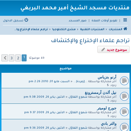
منتديات مسجد الشيخ أمير محمد البربغي
|
تقويم أوقات الصلاة
|
صور المسجد
تسجيل الدخول
المنتديات
المنتديات التقنية
منتدى التكنلوجيا
تراجم علماء الإختراع والإكتشاف
تراجم علماء الإختراع والإكتشاف
موضوع جديد
3
2
التالي
1
49 موضوعًا
مواضيع
أرنو بنزياس
آخر مشاركة بواسطة
...|زمردة|...
«
السبت مايو 01, 2010 2:26 pm
ردود:
5
نيل ألدن آرمسترونغ
آخر مشاركة بواسطة
شموع التفاؤل
«
الاثنين يناير 26, 2009 9:38 pm
ردود:
1
جورج لوميتر
آخر مشاركة بواسطة
شموع التفاؤل
«
الاثنين يناير 26, 2009 9:37 pm
ردود:
1
والتر بادي
آخر مشاركة بواسطة
شموع التفاؤل
«
الاثنين يناير 26, 2009 9:36 pm