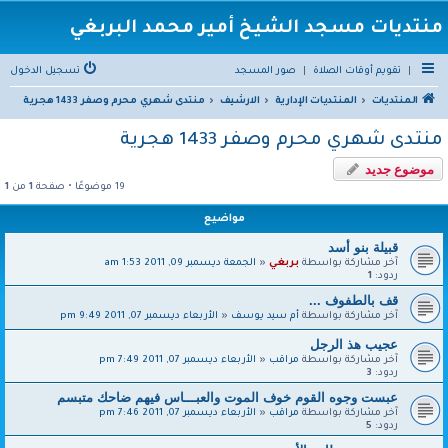
منتديات مسجد الشيخ أمير محمد البربغي
|
تقويم أوقات الصلاة
|
صور المسجد
تسجيل الدخول
المنتديات
المنتديات الإدارية
الارشيف
منتدى شهري محرم وصفر 1433 هجرية
منتدى شهري محرم وصفر 1433 هجرية
موضوع جديد
19 موضوعًا • صفحة
1
من
1
مواضيع
قبيلة بنو أسد
آخر مشاركة بواسطة
بربغي
«
الجمعة ديسمبر 09, 2011 1:53 am
ردود:
1
قف بالطفوف ...
آخر مشاركة بواسطة
أم سيد يوسف
«
الأربعاء ديسمبر 07, 2011 9:49 pm
عجيب هذ الرجل
آخر مشاركة بواسطة
مراقب
«
الأربعاء ديسمبر 07, 2011 7:49 pm
ردود:
3
عبست وجوه القوم خوف الموت والعبـــاس فيهم ضاحك متبسم
آخر مشاركة بواسطة
مراقب
«
الأربعاء ديسمبر 07, 2011 7:46 pm
ردود:
5