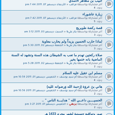
حبيب بن مظاهر الأسدي
آخر مشاركة بواسطة
مراقب
«
الأربعاء ديسمبر 07, 2011 7:44 pm
ردود:
4
زيارة عاشوراء
آخر مشاركة بواسطة
مراقب
«
الأربعاء ديسمبر 07, 2011 7:42 pm
ردود:
5
قصة ركضة طويريج
آخر مشاركة بواسطة
بتار علي&
«
السبت ديسمبر 03, 2011 3:12 am
ردود:
3
لماذا حارب الحسين يزيداً ولم يحارب معاوية
آخر مشاركة بواسطة
بتار علي&
«
الجمعة ديسمبر 02, 2011 5:30 pm
ردود:
3
صلاة ركعتين تهدم ما تعب به الشيطان هذه السنة وتشهد له السنة
الماضية بانه ختمها بخير
آخر مشاركة بواسطة
بتار علي&
«
الجمعة ديسمبر 02, 2011 5:28 pm
ردود:
2
مسلم ابن عقيل عليه السلام
آخر مشاركة بواسطة
أم سيد يوسف
«
الخميس ديسمبر 01, 2011 10:59 pm
ردود:
4
هاني بنَ عروَة (رَحمة الله وَرضوانه عَليه)
آخر مشاركة بواسطة
أم سيد يوسف
«
الخميس ديسمبر 01, 2011 10:56 pm
ردود:
2
الحسيــــن داعــي الله " هدايـــة الناس " ..
آخر مشاركة بواسطة
بربغي
«
الخميس ديسمبر 01, 2011 3:27 pm
ردود:
2
صور وتواقيع حسينية لشهر محرم 1433 هـ