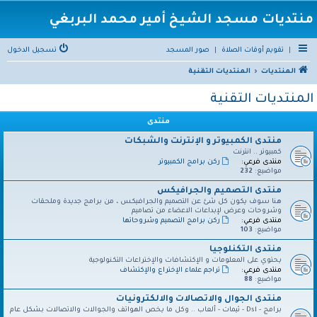
منتديات مسجد الشيخ أمير محمد البربغي
|
تقويم أوقات الصلاة
|
صور المسجد
تسجيل الدخول
المنتديات
المنتديات التقنية
المنتديات التقنية
منتدى
منتدى الكمبيوتر و الإنترنت والشبكات
كمبيوتر .. انترنت
منتدى فرعي:
ركن برامج الكمبيوتر
مواضيع:
232
منتدى التصميم والجرافيكس
هنا سوف يكون كل شئ عن التصميم والجرافيكس ، من برامج جديدة وملحقات
وشروحات وعرض لإبداعات الاعضاء من تصاميم
منتدى فرعي:
ركن برامج التصميم وشروحاتها
مواضيع:
103
منتدى التكنلوجيا
يحتوي على المعلومات و الإكتشافات والإختراعات التكنولوجية
منتدى فرعي:
تراجم علماء الإختراع والإكتشاف
مواضيع:
88
منتدى الجوال والاتصالات والالكترونيات
برامج - Dsl - ثيمات - ألعاب .. وكل ما يخص الهواتف والجوالات والاتصالات بشكل عام