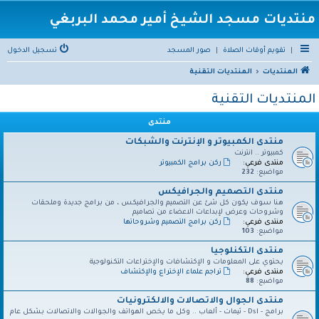
منتديات مسجد الشيخ أمير محمد البربغي
|
تقويم أوقات الصلاة
|
صور المسجد
تسجيل الدخول
المنتديات
المنتديات التقنية
المنتديات التقنية
منتدى
منتدى الكمبيوتر و الإنترنت والشبكات
كمبيوتر .. انترنت
منتدى فرعي:
ركن برامج الكمبيوتر
مواضيع:
232
منتدى التصميم والجرافيكس
هنا سوف يكون كل شئ عن التصميم والجرافيكس ، من برامج جديدة وملحقات
وشروحات وعرض لإبداعات الاعضاء من تصاميم
منتدى فرعي:
ركن برامج التصميم وشروحاتها
مواضيع:
103
منتدى التكنلوجيا
يحتوي على المعلومات و الإكتشافات والإختراعات التكنولوجية
منتدى فرعي:
تراجم علماء الإختراع والإكتشاف
مواضيع:
88
منتدى الجوال والاتصالات والالكترونيات
برامج - Dsl - ثيمات - ألعاب .. وكل ما يخص الهواتف والجوالات والاتصالات بشكل عام