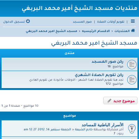
منتديات مسجد الشيخ أمير محمد البربغي
|
تقويم أوقات الصلاة
|
صور المسجد
تسجيل الدخول
المنتديات
الاقسام الرئيسيه
مسجد الشيخ امير محمد البربغي
مسجد الشيخ امير محمد البربغي
منتدى
ركن صور المسجد
مواضيع:
16
ركن تقويم الصلاة الشهري
تجد هنا تقويم الصلاة لهذا الشهر - الاوقات مأخوذة من تقويم الهادي
مواضيع:
172
موضوع جديد
10 مواضيع • صفحة
1
من
1
مواضيع
الأسرار الباطنية للمساجد
آخر مشاركة بواسطة
خادم الشيعة
«
الجمعة سبتمبر 14, 2012 12:27 am
ردود:
7