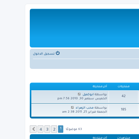
تسجيل الدخول
مشاركات
آخر مشاركة
ش
بواسطة
ابوكميل
42
ا
الخميس سبتمبر 30, 2010 7:56 pm
ه
د
ش
بواسطة
محب الزهراء
185
آ
ا
الجمعة فبراير 25, 2011 2:38 am
خ
ه
ر
د
م
آ
ش
خ
4
3
2
التالي
1
63 موضوعًا
ا
ر
ر
م
مشاهدات
آخر مشاركة
ك