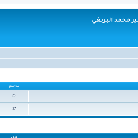
ر محمد البربغي
مواضيع
25
37
ردود