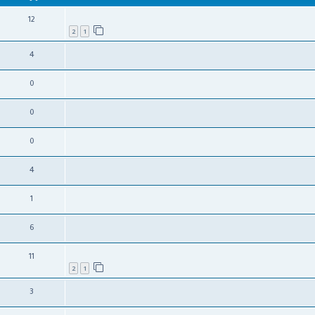
12
2
1
4
0
0
0
4
1
6
11
2
1
3