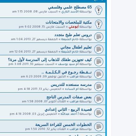
65 مصطلح علمي وفلسفي
بواسطة
الأسد الناري
»
السبت مارس 08, 2008 1:15 am
مكتبة للملخصات والامتحانات
بواسطة
أبوعلي
»
السبت مارس 15, 2008 9:02 pm
دروس تعلم طبخ متجدد
بواسطة
خادم الشيعة
»
الجمعة ديسمبر 27, 2013 1:04 am
تعليم اطفال مجاني
بواسطة
خادم الشيعة
»
الجمعة ديسمبر 27, 2013 12:04 am
كيف تجهزين طفلك للذهاب إلى المدرسة لأول مرة؟
بواسطة
أم سيد يوسف
»
السبت سبتمبر 10, 2011 3:08 pm
نــقـطة رجـوع في الـكـلـمـة ..
بواسطة
مراقب
»
الاثنين نوفمبر 09, 2009 6:23 am
مدرسه مستعده للتدريس
بواسطة
ام الساده
»
الخميس يناير 13, 2011 4:18 pm
بعض صفات المدرس الناجح
بواسطة
مراقب
»
الثلاثاء أكتوبر 07, 2008 1:58 am
قصيدة الربيع - الثاني إعدادي
بواسطة
أ.أحمد عبدالله
»
الخميس إبريل 03, 2008 4:16 pm
الخطوات الخمس للقراءة السريعة
بواسطة
مراقب
»
الثلاثاء يناير 12, 2010 1:50 pm