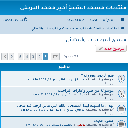
منتديات مسجد الشيخ أمير محمد البربغي
|
تقويم أوقات الصلاة
|
صور المسجد
تسجيل الدخول
المنتديات
المنتديات الترفيهية
منتدى الترحيبات والتهاني
منتدى الترحيبات والتهاني
موضوع جديد
صفحة
1
من
9
9
5
4
3
2
التالي
1
…
172 موضوعًا
مواضيع
صور لردود رووووعه**
آخر مشاركة بواسطة
آهات الزمن
«
الثلاثاء يونيو 02, 2009 3:10 pm
ردود:
9
موسوعة من صور وعبارات التراحيب
آخر مشاركة بواسطة
مراقب
«
الاثنين يوليو 07, 2008 4:57 am
ردود:
4
اوه .. ما انتبهت لهذا المنتدى .. يالله اللي يباني ارحب فيه يدخل
آخر مشاركة بواسطة
أبو هاني البدري
«
الاثنين فبراير 06, 2012 10:27 pm
ردود:
2
عضوة جديدة
آخر مشاركة بواسطة
بربغي
«
الخميس ديسمبر 29, 2011 12:49 pm