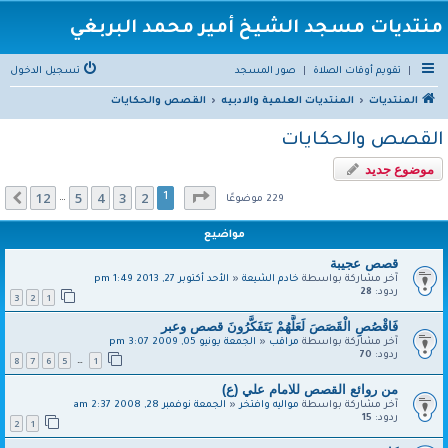
منتديات مسجد الشيخ أمير محمد البربغي
|
تقويم أوقات الصلاة
|
صور المسجد
تسجيل الدخول
المنتديات
المنتديات العلمية والادبيه
القصص والحكايات
القصص والحكايات
موضوع جديد
صفحة
1
من
12
12
5
4
3
2
التالي
1
…
229 موضوعًا
مواضيع
قصص عجيبة
آخر مشاركة بواسطة
خادم الشيعة
«
الأحد أكتوبر 27, 2013 1:49 pm
ردود:
28
3
2
1
فَاقْصُصِ الْقَصَصَ لَعَلَّهُمْ يَتَفَكَّرُونَ قصص وعبر
آخر مشاركة بواسطة
مراقب
«
الجمعة يونيو 05, 2009 3:07 pm
ردود:
70
8
7
6
5
1
…
من روائع القصص للامام علي (ع)
آخر مشاركة بواسطة
مواليه وافتخر
«
الجمعة نوفمبر 28, 2008 2:37 am
ردود:
15
2
1