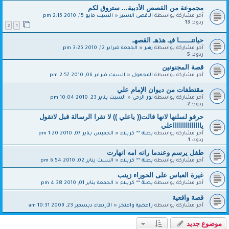
مجموعة من القصص الأدبية... ستروق لكم
آخر مشاركة بواسطة
الاقصى الاسير
«
السبت مايو 15, 2010 2:15 pm
ردود:
13
2
1
حياتنــــــا فيـ هذهـ القصهـ
آخر مشاركة بواسطة
زهير
«
الجمعة فبراير 12, 2010 3:25 pm
ردود:
5
قصة المجنونين
آخر مشاركة بواسطة
المجهول
«
السبت فبراير 06, 2010 2:57 pm
مقتطفات من ديوان الإمام علي
آخر مشاركة بواسطة
نور الرحى
«
السبت يناير 23, 2010 10:04 pm
ردود:
2
حرقو لسلنها لانها قالت(( ياعلي )) لا تقرا الرسالة قبل لاتقول
يااااااااااااااعلي
آخر مشاركة بواسطة
بطلة ** كربلاء
«
الخميس يناير 07, 2010 1:20 pm
ردود:
1
طفل يرسم وعندما راته امه انهارت
آخر مشاركة بواسطة
بطلة ** كربلاء
«
السبت يناير 02, 2010 6:54 pm
غيرة العباس على الحوراء زينب
آخر مشاركة بواسطة
بطلة ** كربلاء
«
الجمعة يناير 01, 2010 4:38 pm
قصة واقعية
آخر مشاركة بواسطة
رافضية وافتخر
«
الأربعاء ديسمبر 23, 2009 10:31 am
موضوع جديد