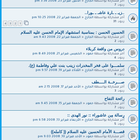
آخر مشاركة بواسطة
الجارح
«
الاثنين فبراير 25, 2008 3:36 pm
ردود:
7
..زيـ ـ ـارة عاشـ ـ ـورا..
آخر مشاركة بواسطة
الجارح
«
الجمعة فبراير 22, 2008 10:25 pm
ردود:
31
4
3
2
1
الحسين الحسن : بمناسبة استشهاد الإمام الحسن عليه السلام
آخر مشاركة بواسطة
الجارح
«
الجمعة فبراير 22, 2008 9:43 am
ردود:
2
دروس من واقعة كربلاء
آخر مشاركة بواسطة
حمود
«
الخميس فبراير 21, 2008 8:49 pm
ردود:
4
سلمـــوا على فخر المخدرات زينب بنت علي وفاطمة (ع).
آخر مشاركة بواسطة
الجارح
«
الثلاثاء فبراير 19, 2008 9:57 pm
ردود:
8
صـــرخــة الــــطف‏
آخر مشاركة بواسطة
الجارح
«
الأحد فبراير 17, 2008 2:15 am
ردود:
3
رائحة التفاح
آخر مشاركة بواسطة
حمود
«
الجمعة فبراير 15, 2008 9:45 am
ردود:
7
رِسالة مِن عاشوراء :: نور الهدى ::
آخر مشاركة بواسطة
الجارح
«
الأربعاء فبراير 13, 2008 6:58 pm
ردود:
5
قصـــة الأمام الحسين عليه السلام (( كامله))
آخر مشاركة بواسطة
حمود
«
الأحد فبراير 10, 2008 9:03 pm