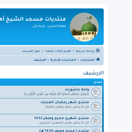
منتديات مسجد الشيخ أمي
مملكة البحرين - قرية عالي
روابط سريعة
|
تقويم أوقات الصلاة
|
صور المسجد
المنتديات
المنتديات الإدارية
الارشيف
الارشيف
منتدى
واحة عاشوراء
{{وَمَنْ يُعَظِّمْ شَعَائِرَ اللَّهِ فَإِنَّهَا مِنْ تَقْوَى الْقُلُوبِ}}
منتدى شهر رمضان المبارك
كل ما يخص شهر رمضان المبارك
منتدى شهري محرم وصفر 1432
كل ما يخص هذين الشهرين الحزينين
منتدى ( محرم وصفر 1430 هـ)