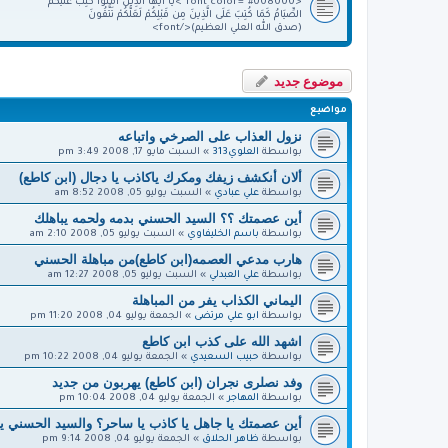
<font color="#008000">يَا أَيُّهَا الَّذِينَ آمَنُواْ كُتِبَ عَلَيْكُمُ
الصِّيَامُ كَمَا كُتِبَ عَلَى الَّذِينَ مِن قَبْلِكُمْ لَعَلَّكُمْ تَتَّقُونَ
(صدق الله العلي العظيم)</font>
موضوع جديد
مواضيع
نزول العذاب على الصرخي واتباعه
بواسطة
العلوي313
»
السبت مايو 17, 2008 3:49 pm
ألان أنكشف زيفك ومكرك ياكاذب يا دجال (ابن كاطع)
بواسطة
علي عبادي
»
السبت يوليو 05, 2008 8:52 am
أين عصمتك ؟؟ السيد الحسني بدمه ولحمه يباهلك
بواسطة
باسم الخليفاوي
»
السبت يوليو 05, 2008 2:10 am
هارب مدعي العصمه(ابن كاطع)من مباهلة الحسني
بواسطة
علي العبدلي
»
السبت يوليو 05, 2008 12:27 am
اليماني الكذاب يفر من المباهلة
بواسطة
ابو علي مرتضى
»
الجمعة يوليو 04, 2008 11:20 pm
اشهد الله على كذب ابن كاطع
بواسطة
حبيب السعيدي
»
الجمعة يوليو 04, 2008 10:22 pm
وفد نصلرى نجران (ابن كاطع) يهربون من جديد
بواسطة
المهاجر
»
الجمعة يوليو 04, 2008 10:04 pm
أين عصمتك يا جاهل يا كاذب يا ساحر؟ والسيد الحسني 
بواسطة
ظاهر الحلاق
»
الجمعة يوليو 04, 2008 9:14 pm