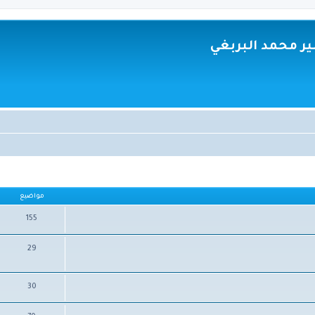
ر محمد البربغي
مواضيع
155
29
30