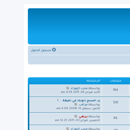
تسجيل الدخول
مشاركات
آخر مشاركة
ش
بواسطة
محب الزهراء
744
ا
الأحد فبراير 06, 2011 4:56 am
ه
د
رد: امسح ذنوبك في دقيقة . . !
128
آ
ش
بواسطة
مراقب
خ
ا
الاثنين سبتمبر 15, 2008 6:00 am
ر
ه
م
د
ش
بواسطة
بربغي
86
ش
آ
ا
الخميس فبراير 03, 2011 12:25 am
ا
خ
ه
ر
ر
د
ش
بواسطة
محب الزهراء
ك