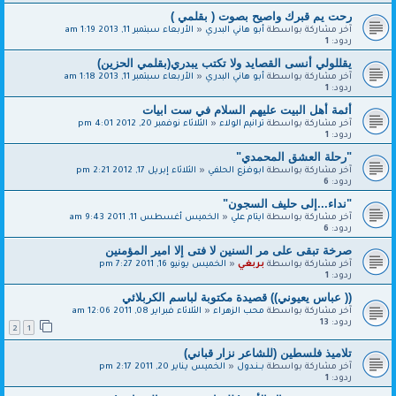
رحت يم قبرك واصيح بصوت ( بقلمي )
آخر مشاركة بواسطة
أبو هاني البدري
«
الأربعاء سبتمبر 11, 2013 1:19 am
ردود:
1
يقللولي أنسى القصايد ولا تكتب يبدري(بقلمي الحزين)
آخر مشاركة بواسطة
أبو هاني البدري
«
الأربعاء سبتمبر 11, 2013 1:18 am
ردود:
1
أئمة أهل البيت عليهم السلام في ست ابيات
آخر مشاركة بواسطة
ترانيم الولاء
«
الثلاثاء نوفمبر 20, 2012 4:01 pm
ردود:
1
"رحلة العشق المحمدي"
آخر مشاركة بواسطة
ابوفزع الحلفي
«
الثلاثاء إبريل 17, 2012 2:21 pm
ردود:
6
"نداء...إلى حليف السجون"
آخر مشاركة بواسطة
ايتام علي
«
الخميس أغسطس 11, 2011 9:43 am
ردود:
6
صرخة تبقى على مر السنين لا فتى إلا امير المؤمنين‎
آخر مشاركة بواسطة
بربغي
«
الخميس يونيو 16, 2011 7:27 pm
ردود:
1
(( عباس يعيوني)) قصيدة مكتوبة لباسم الكربلائي
آخر مشاركة بواسطة
محب الزهراء
«
الثلاثاء فبراير 08, 2011 12:06 am
ردود:
13
2
1
تلاميذ فلسطين (للشاعر نزار قباني)
آخر مشاركة بواسطة
بــنــدول
«
الخميس يناير 20, 2011 2:17 pm
ردود:
1