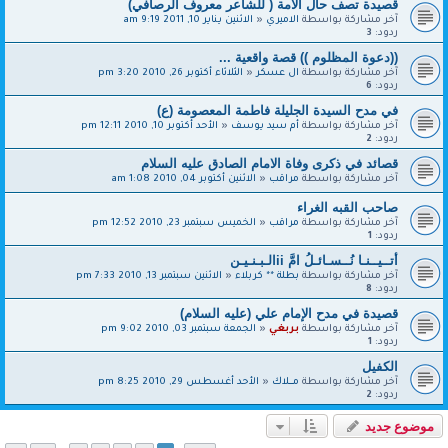
قصيدة تصف حال الأمة ( للشاعر معروف الرصافي)
آخر مشاركة بواسطة
الاميري
«
الاثنين يناير 10, 2011 9:19 am
ردود:
3
((دعوة المظلوم )) قصة واقعية ...
آخر مشاركة بواسطة
ال عسكر
«
الثلاثاء أكتوبر 26, 2010 3:20 pm
ردود:
6
في مدح السيدة الجليلة فاطمة المعصومة (ع)
آخر مشاركة بواسطة
أم سيد يوسف
«
الأحد أكتوبر 10, 2010 12:11 pm
ردود:
2
قصائد في ذكرى وفاة الامام الصادق عليه السلام
آخر مشاركة بواسطة
مراقب
«
الاثنين أكتوبر 04, 2010 1:08 am
صاحب القبه الغراء
آخر مشاركة بواسطة
مراقب
«
الخميس سبتمبر 23, 2010 12:52 pm
ردود:
1
أتــيــنـا نُــسـائـلُ امَّ iiالـبـنـيـن
آخر مشاركة بواسطة
بطلة ** كربلاء
«
الاثنين سبتمبر 13, 2010 7:33 pm
ردود:
8
قصيدة في مدح الإمام علي (عليه السلام)
آخر مشاركة بواسطة
بربغي
«
الجمعة سبتمبر 03, 2010 9:02 pm
ردود:
1
الكفيل
آخر مشاركة بواسطة
مــــلاك
«
الأحد أغسطس 29, 2010 8:25 pm
ردود:
2
موضوع جديد