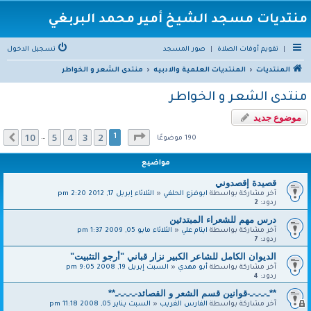
منتديات مسجد الشيخ أمير محمد البربغي
|
تقويم أوقات الصلاة
|
صور المسجد
تسجيل الدخول
المنتديات
المنتديات العلمية والادبيه
منتدى الشعر و الخواطر
منتدى الشعر و الخواطر
موضوع جديد
صفحة
1
من
10
10
5
4
3
2
التالي
1
…
190 موضوعًا
مواضيع
قصيدة إقصدوني
آخر مشاركة بواسطة
ابوفزع الحلفي
«
الثلاثاء إبريل 17, 2012 2:20 pm
ردود:
2
درس مهم للشعراء المبتدئين
آخر مشاركة بواسطة
ايتام علي
«
الثلاثاء مايو 05, 2009 1:37 pm
ردود:
7
الديوان الكامل للشاعر الكبير نزار قباني "أرجو التثبيت"
آخر مشاركة بواسطة
أبو مهدي
«
السبت إبريل 19, 2008 9:05 pm
ردود:
4
**ـ-ـ-ـ-ـ-قوانين قسم الشعر و القصائد-ـ-ـ-ـ-ـ**
آخر مشاركة بواسطة
الفارس الغريب
«
السبت يناير 05, 2008 11:18 pm