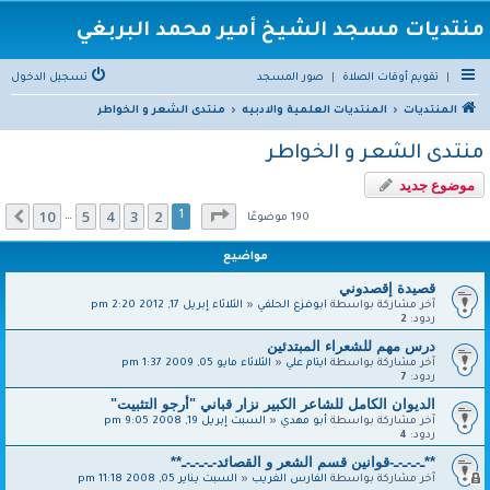
منتديات مسجد الشيخ أمير محمد البربغي
|
تقويم أوقات الصلاة
|
صور المسجد
تسجيل الدخول
المنتديات
المنتديات العلمية والادبيه
منتدى الشعر و الخواطر
منتدى الشعر و الخواطر
موضوع جديد
صفحة
1
من
10
10
5
4
3
2
التالي
1
…
190 موضوعًا
مواضيع
قصيدة إقصدوني
آخر مشاركة بواسطة
ابوفزع الحلفي
«
الثلاثاء إبريل 17, 2012 2:20 pm
ردود:
2
درس مهم للشعراء المبتدئين
آخر مشاركة بواسطة
ايتام علي
«
الثلاثاء مايو 05, 2009 1:37 pm
ردود:
7
الديوان الكامل للشاعر الكبير نزار قباني "أرجو التثبيت"
آخر مشاركة بواسطة
أبو مهدي
«
السبت إبريل 19, 2008 9:05 pm
ردود:
4
**ـ-ـ-ـ-ـ-قوانين قسم الشعر و القصائد-ـ-ـ-ـ-ـ**
آخر مشاركة بواسطة
الفارس الغريب
«
السبت يناير 05, 2008 11:18 pm