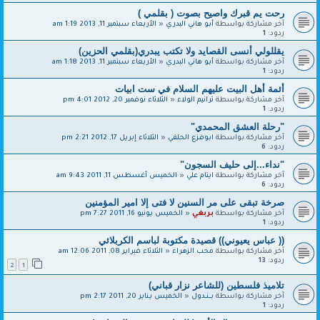
رحت يم قبرك واصيح بصوت ( بقلمي )
آخر مشاركة بواسطة
أبو هاني البدري
«
الأربعاء سبتمبر 11, 2013 1:19 am
ردود:
1
يقللولي أنسى القصايد ولا تكتب يبدري(بقلمي الحزين)
آخر مشاركة بواسطة
أبو هاني البدري
«
الأربعاء سبتمبر 11, 2013 1:18 am
ردود:
1
أئمة أهل البيت عليهم السلام في ست ابيات
آخر مشاركة بواسطة
ترانيم الولاء
«
الثلاثاء نوفمبر 20, 2012 4:01 pm
ردود:
1
"رحلة العشق المحمدي"
آخر مشاركة بواسطة
ابوفزع الحلفي
«
الثلاثاء إبريل 17, 2012 2:21 pm
ردود:
6
"نداء...إلى حليف السجون"
آخر مشاركة بواسطة
ايتام علي
«
الخميس أغسطس 11, 2011 9:43 am
ردود:
6
صرخة تبقى على مر السنين لا فتى إلا امير المؤمنين‎
آخر مشاركة بواسطة
بربغي
«
الخميس يونيو 16, 2011 7:27 pm
ردود:
1
(( عباس يعيوني)) قصيدة مكتوبة لباسم الكربلائي
آخر مشاركة بواسطة
محب الزهراء
«
الثلاثاء فبراير 08, 2011 12:06 am
ردود:
13
2
1
تلاميذ فلسطين (للشاعر نزار قباني)
آخر مشاركة بواسطة
بــنــدول
«
الخميس يناير 20, 2011 2:17 pm
ردود:
1