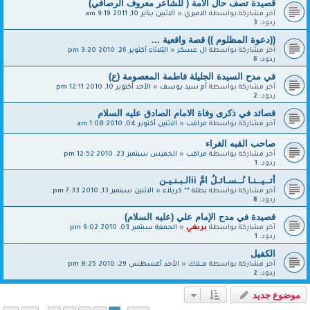
قصيدة تصف حال الأمة ( للشاعر معروف الرصافي)
آخر مشاركة بواسطة
الاميري
«
الاثنين يناير 10, 2011 9:19 am
ردود:
3
((دعوة المظلوم )) قصة واقعية ...
آخر مشاركة بواسطة
ال عسكر
«
الثلاثاء أكتوبر 26, 2010 3:20 pm
ردود:
6
في مدح السيدة الجليلة فاطمة المعصومة (ع)
آخر مشاركة بواسطة
أم سيد يوسف
«
الأحد أكتوبر 10, 2010 12:11 pm
ردود:
2
قصائد في ذكرى وفاة الامام الصادق عليه السلام
آخر مشاركة بواسطة
مراقب
«
الاثنين أكتوبر 04, 2010 1:08 am
صاحب القبه الغراء
آخر مشاركة بواسطة
مراقب
«
الخميس سبتمبر 23, 2010 12:52 pm
ردود:
1
أتــيــنـا نُــسـائـلُ امَّ iiالـبـنـيـن
آخر مشاركة بواسطة
بطلة ** كربلاء
«
الاثنين سبتمبر 13, 2010 7:33 pm
ردود:
8
قصيدة في مدح الإمام علي (عليه السلام)
آخر مشاركة بواسطة
بربغي
«
الجمعة سبتمبر 03, 2010 9:02 pm
ردود:
1
الكفيل
آخر مشاركة بواسطة
مــــلاك
«
الأحد أغسطس 29, 2010 8:25 pm
ردود:
2
موضوع جديد