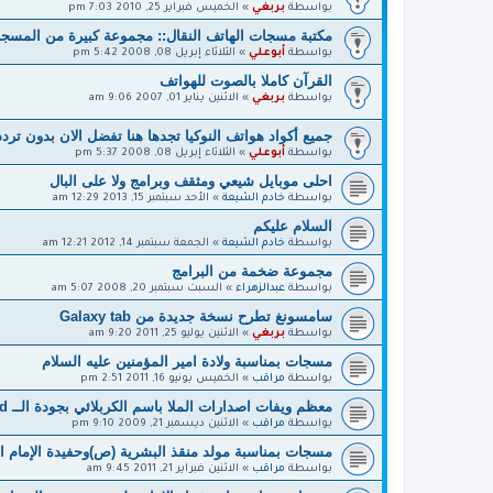
بواسطة
بربغي
»
الخميس فبراير 25, 2010 7:03 pm
مكتبة مسجات الهاتف النقال:: مجموعة كبيرة من المسجات
بواسطة
أبوعلي
»
الثلاثاء إبريل 08, 2008 5:42 pm
القرآن كاملا بالصوت للهواتف
بواسطة
بربغي
»
الاثنين يناير 01, 2007 9:06 am
جميع أكواد هواتف النوكيا تجدها هنا تفضل الان بدون تردد
بواسطة
أبوعلي
»
الثلاثاء إبريل 08, 2008 5:37 pm
احلى موبايل شيعي ومثقف وبرامج ولا على البال
بواسطة
خادم الشيعة
»
الأحد سبتمبر 15, 2013 12:29 am
السلام عليكم
بواسطة
خادم الشيعة
»
الجمعة سبتمبر 14, 2012 12:21 am
مجموعة ضخمة من البرامج
بواسطة
عبدالزهراء
»
السبت سبتمبر 20, 2008 5:07 am
سامسونغ تطرح نسخة جديدة من Galaxy tab
بواسطة
بربغي
»
الاثنين يوليو 25, 2011 9:20 am
مسجات بمناسبة ولادة امير المؤمنين عليه السلام
بواسطة
مراقب
»
الخميس يونيو 16, 2011 2:51 pm
معظم ويفات اصدارات الملا باسم الكربلائي بجودة الــ Cd
بواسطة
مراقب
»
الاثنين ديسمبر 21, 2009 9:10 pm
مسجات بمناسبة مولد منقذ البشرية (ص)وحفيدة الإمام ال
بواسطة
مراقب
»
الاثنين فبراير 21, 2011 9:45 am