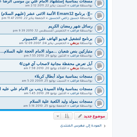
مسجات بمناسبة إستشهاد الامام علي بن موسى الرضا عل
بواسطة
مراقب
»
السبت يناير 22, 2011 2:12 am
--][- برنامج Emam12 الأئمة الاثنى عشر (عليهم السلام) -][--
بواسطة
حسين راضي الحسين
»
الجمعة يناير 22, 2010 11:47 pm
رسائل شهر رمضان الكريم
بواسطة
مراقب
»
الخميس أغسطس 12, 2010 9:39 pm
برنامج لتشغيل فيديو الهاتف على الكمبيوتر
بواسطة
بربغي
»
الخميس يناير 04, 2007 12:09 am
متباركين بنص شعبان ...مولد الامام الحجة عليه السلام...
بواسطة
مراقب
»
الاثنين يوليو 26, 2010 7:55 pm
آبل تعرض محفظة مجانية لاصحاب آي فون/4
بواسطة
بربغي
»
الثلاثاء يوليو 20, 2010 7:58 am
مسجات بمناسبة مولد أبطال كربلاء
بواسطة
مراقب
»
السبت يوليو 25, 2009 5:20 am
مسجات بمناسبة وفاة السيدة زينب بن الامام علي عليه ا
بواسطة
مراقب
»
الاثنين يونيو 28, 2010 1:45 am
مسجات بمولد وليد الكعبة علية السلام
بواسطة
مراقب
»
الجمعة يونيو 25, 2010 5:16 am
موضوع جديد
العودة إلى فهرس المنتدى