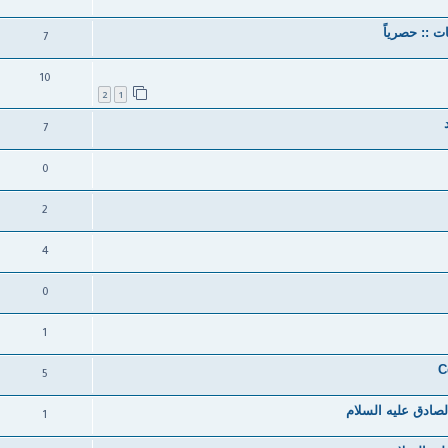
 :: حصرياً
7
10
2
1
7
0
2
4
0
1
5
صادق عليه السلام
1