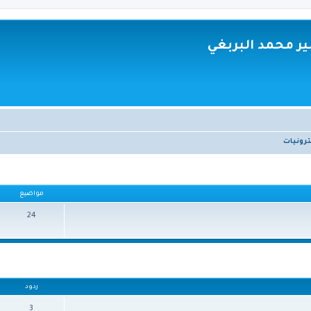
ر محمد البربغي
ترونيات
مواضيع
24
ردود
3