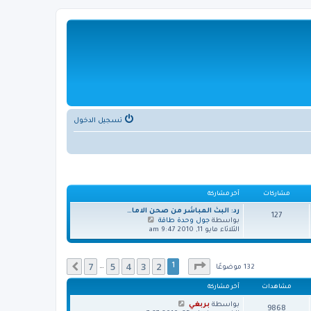
تسجيل الدخول
مشاركات
آخر مشاركة
رد: البث المباشر من صحن الاما…
127
ش
بواسطة
جول وحدة طاقة
ا
الثلاثاء مايو 11, 2010 9:47 am
ه
د
آ
صفحة
1
من
7
7
5
4
3
2
خ
التالي
1
…
132 موضوعًا
ر
م
مشاهدات
آخر مشاركة
ش
ا
بواسطة
بربغي
9868
ر