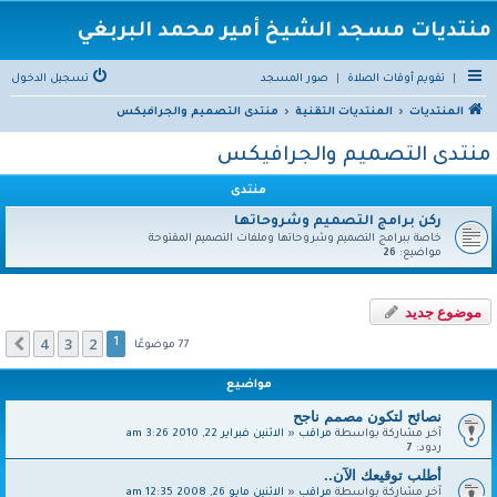
منتديات مسجد الشيخ أمير محمد البربغي
|
تقويم أوقات الصلاة
|
صور المسجد
تسجيل الدخول
المنتديات
المنتديات التقنية
منتدى التصميم والجرافيكس
منتدى التصميم والجرافيكس
منتدى
ركن برامج التصميم وشروحاتها
خاصة ببرامج التصميم وشروحاتها وملفات التصميم المقتوحة
مواضيع:
26
موضوع جديد
4
3
2
التالي
1
77 موضوعًا
مواضيع
نصائح لتكون مصمم ناجح
آخر مشاركة بواسطة
مراقب
«
الاثنين فبراير 22, 2010 3:26 am
ردود:
7
أطلب توقيعك الآن..
آخر مشاركة بواسطة
مراقب
«
الاثنين مايو 26, 2008 12:35 am