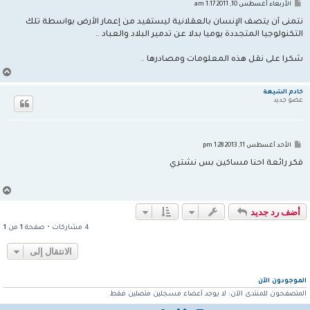
م
الأربعاء أغسطس 10, 2011 1:17 am
ش
ا
نتمنى أن يتصف الإنسان بالعقلانية ليستفيد من إعمار الأرض بواسطة تلك
ر
التكنولوجيا المتجددة يوميا بدلا عن تدمير البلاد والعباد ..
ك
ة
شكرا على نقل هذه المعلومات ومصادرها ..
أ
ع
ل
خادم الشيعة
ى
عضو جديد
م
الأحد أغسطس 11, 2013 1:28 pm
ش
ا
فكر رائعة احنا مساكين بس نشتري
ر
ك
ة
أ
ع
ل
أضف رد جديد
ى
4 مشاركات • صفحة
1
من
1
الانتقال إلى
الموجودون الآن
المتصفحون للمنتدى الآن: لا يوجد أعضاء مسجلين متصلين فقط