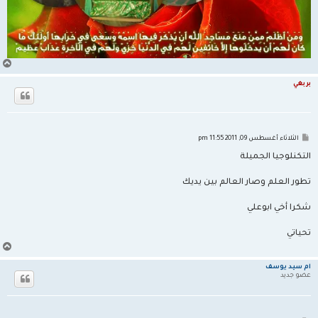
أ
ع
ل
بربغي
ى
م
الثلاثاء أغسطس 09, 2011 11:55 pm
ش
ا
التكنلوجيا الجميلة
ر
ك
ة
تطور العلم وصار العالم بين يديك
شكرا أخي ابوعلي
تحياتي
أ
ع
ل
أم سيد يوسف
ى
عضو جديد