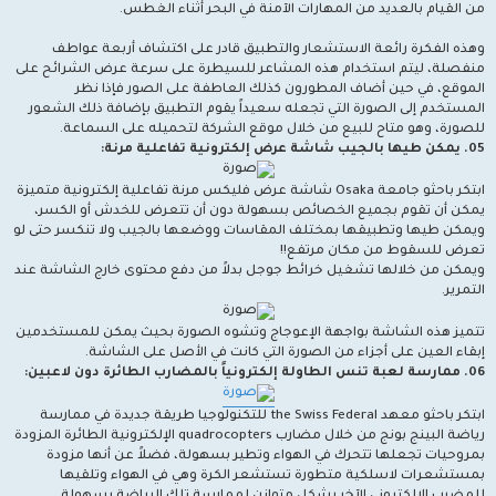
من القيام بالعديد من المهارات الآمنة في البحر أثناء الغطس.
وهذه الفكرة رائعة الاستشعار والتطبيق قادر على اكتشاف أربعة عواطف
منفصلة، ليتم استخدام هذه المشاعر للسيطرة على سرعة عرض الشرائح على
الموقع، في حين أضاف المطورون كذلك العاطفة على الصور فإذا نظر
المستخدم إلى الصورة التي تجعله سعيداً يقوم التطبيق بإضافة ذلك الشعور
للصورة، وهو متاح للبيع من خلال موقع الشركة لتحميله على السماعة.
05. يمكن طيها بالجيب شاشة عرض إلكترونية تفاعلية مرنة:
ابتكر باحثو جامعة Osaka شاشة عرض فليكس مرنة تفاعلية إلكترونية متميزة
يمكن أن تقوم بجميع الخصائص بسهولة دون أن تتعرض للخدش أو الكسر،
ويمكن طيها وتطبيقها بمختلف المقاسات ووضعها بالجيب ولا تنكسر حتى لو
تعرض للسقوط من مكان مرتفع!!
ويمكن من خلالها تشغيل خرائط جوجل بدلاً من دفع محتوى خارج الشاشة عند
التمرير.
تتميز هذه الشاشة بواجهة الإعوجاج وتشوه الصورة بحيث يمكن للمستخدمين
إبقاء العين على أجزاء من الصورة التي كانت في الأصل على الشاشة.
06. ممارسة لعبة تنس الطاولة إلكترونياً بالمضارب الطائرة دون لاعبين:
ابتكر باحثو معهد the Swiss Federal للتكنولوجيا طريقة جديدة في ممارسة
رياضة البينج بونج من خلال مضارب quadrocopters الإلكترونية الطائرة المزودة
بمروحيات تجعلها تتحرك في الهواء وتطير بسهولة، فضلاً عن أنها مزودة
بمستشعرات لاسلكية متطورة تستشعر الكرة وهي في الهواء وتلقيها