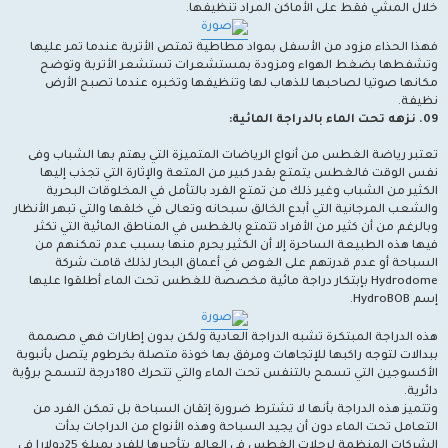
خلال المشي فقط على الأماكن المراد تنظيفها.
فهذا الحذاء مزود من الأسفل بمواد مطاطية تمتص الأتربة عندما تمر عليها
وتشفطها بضغط الهواء ومزودة بمستشعرات تستشعر الأتربة وتوضح
مكانها صوتيا لصاحبها للذهاب لها وتنظيفها وتخبره عندما تصبح الأرض
نظيفة.
09. نزهه تحت الماء بالدراجة المائية:
تعتبر رياضة الغطس من أنواع الرياضات المتميزة التي يهتم بها الشباب وفى
نفس الوقت فالغطس يتمتع بقدر كبير من المتعة والإثارة التي تجذب إليها
الكثير من الشباب وغير ذلك من تمتع الفرد بالتأمل في المخلوقات البحرية
والشعب المرجانية التي أبدع الخالق سبحانه وتعالى في خلقها والتي تبهر الأنظار
وبالرغم من أن كثير من الأفراد تتمتع بالغطس في المناطق المائية التي تكثر
فيها هذه الطبيعة الساحرة إلا أن الكثير يحرم منها بسبب عدم تمكنهم من
السباحة أو عدم قدرتهم على الغوص في أعماق البحار لذلك قامت شركة
Hydrodome بإبتكار دراجة مائية مخصصة للغطس تحت الماء أطلقوا عليها
إسم HydroBOB.
هذه الدراجة المبتكرة تشبه الدراجة العادية ولكن بدون إطارات فهي مصممة
ببدالات لتوجه راكبها للإتجاهات ومرفق بها خوذة متصلة بخرطوم يتصل بأنبوبة
الأكسوجين التي تسمح بالتنفس تحت الماء والتي تتحرك 180درجة لتسمح برؤية
دائرية.
وتتميز هذه الدراجة بأنها لا تشترط ضرورة إتقان السباحة بل تمكن الفرد من
التعامل تحت الماء دون أن يجيد السباحة وهذه الأنواع من الدراجات بدأت
الشركات المنظمة لرحلات الغطس في العالم بتأجيرها للفرد بمبلغ 25دولارا في