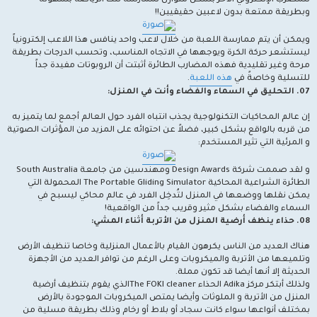
للمضرب الإلكتروني الآخر بشكل متوازن لممارسة تلك الرياضة بسهولة
وبطريقة ممتعة بدون لاعبين حقيقيين!!
ويمكن أن يتم ممارسة اللعبة من خلال لاعب واحد ينافس هذا اللاعب إلكترونياً
ليستشعر حركة الكرة ويوجهها في الاتجاه المناسب، وتحسب الدرجات بطريقة
مرحة وغير تقليدية فهذه المضارب الطائرة أثبتت أن الروبوتات مفيدة جداً
للتسلية وخاصةً في
هذه اللعبة
.
07. التحليق في السماء والفضاء وأنت في المنزل:
إن عالم المحاكيات التكنولوجية يجذب انتباه الفرد حول العالم أجمع لما يتميز به
من قربه بالواقع بشكل كبير، فضلاً عن احتوائه على المزيد من المؤثرات الصوتية
و المرئية التي تثير المستخدم:
و لقد صممت شركة Design Awards ومهندسين من جامعة South Australia
الطائرة الشراعية المحاكية The Portable Gliding Simulator المحمولة التي
يمكن نقلها ووضعها في المنزل لتُدخِل الفرد في عالم محاكي ليسبح في
السماء والفضاء بشكل مثير وقريب جداً من الواقعية!
08. حذاء ينظف أرضية المنزل من الأتربة أثناء المشي:
هناك العديد من الناس يكرهون القيام بالأعمال المنزلية وخاصا تنظيف الأرض
وتلميعها من الأتربة والميكروبات وعلى الرغم من توافر العديد من الأجهزة
الحديثة إلا أنها أيضا قد تكون مملة.
ولذلك أبتكر مركز Adika الحذاء The FOKI cleanerالذي يقوم بتنظيف أرضية
المنزل من الأتربة و الملوثات وأيضا يمتص الميكروبات الموجودة بالأرض
بمختلف أنواعها سواء كانت سجاد أو بلاط أو رخام وذلك بطريقة مسلية من