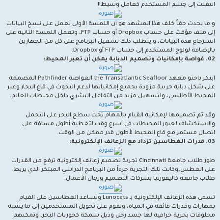
انتقلت إلى جسم المستخدم كعامل وسيط!!
و ما يحدث حقاً خلف هذا المشهد هو أن اللمسة الأولى تعمل على نسخ البيانات
إلى ملف مؤقت على حساب Dropbox أو حساب FTP، وتعمل اللمسة الثانية على
استرجاع هذه البيانات، و يتطلب ذلك تشغيل البرنامج على كل من الجهازين
بالإضافة لولوج المستخدم إلى حساب FTP أو Dropbox.
02. غواصة بإمكانيات وتصميم الدبابة يمكن أن تعبر المحيط:
ابتكر باحثو معهد the Transatlantic Seafloor الغواصة Pathfinder المصممة
على شكل دبابة حربية مزودة بجميع إمكانياتها لدعم البحوث في قاع البحار وعبر
المحيط الأطلسي، ولتسهيل مزيد من التفاعل البشري داخل محيطات العالم.
وقد تم تصميمها لإمكانية القيام بالمهام تحت سطح البحر على التحمل
والاستكشاف لعبور المحيطات في أسرع وقت لتغطية أطول مسافة على
اتصال مستمر مع قاع المحيط لأطول قدر ممكن من الوقت.
03. قدرات الغطاسين تزداد مع الزعانف الإلكترونية:
طور طلاب جامعة Cincinnati تجربة تصميم زعانف إلكترونية ترفع من القدرات
على الغطس،وكانت تلك التجربة جزءاً من البرنامج الدراسي المبتكر الذي يربط
طلاب جامعة كاليفورنيا بشركات التصميم ورجال الأعمال.
تسمى هذه الزعانف الإلكترونية بـ Lunocets وتساعد الغطاسين على القيام
بمهارات وقدرات فائقة في المياه، وتقوم على تحويل المستخدمين إلى ما يشبه
مخلوقات بحرية خرافية لها جسد رجل وذيل سمكة كحوريات البحر، وتمكنهم