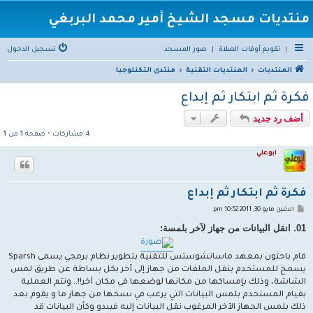
منتديات مسجد الشيخ أمير محمد البربغي
|
تقويم أوقات الصلاة
|
صور المسجد
تسجيل الدخول
المنتديات
المنتديات التقنية
منتدى التكنلوجيا
فكرة ثم ابتكار ثم إبداع
أضف رد جديد
4 مشاركات • صفحة
1
من
1
أبوعلي
فكرة ثم ابتكار ثم إبداع
م
الاثنين مايو 30, 2011 10:52 pm
ش
ا
01. انقل البيانات من جهاز لآخر بلمسة:
ر
ك
ة
قام باحثون بمعهد ماساتشوستس للتقنية بتطوير نظام برمجي يسمى Sparsh
يسمح للمستخدم بنقل الملفات من جهاز إلى آخر بكل بساطة عن طريق لمس
الشاشة، وذلك بإمساكها من مكانها لوضعها في مكان آخر!!.. وتتم العملية
بقيام المستخدم بلمس البيانات التي يرغب في نسخها من جهاز ما و يقوم بعد
ذلك بلمس الجهاز الآخر المرغوب نقل البيانات إليه فيبدو وكأن البيانات قد