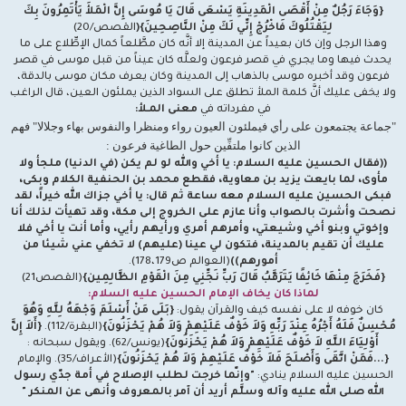
{وَجَاءَ رَجُلٌ مِنْ أَقْصَى الْمَدِينَةِ يَسْعَى قَالَ يَا مُوسَى إِنَّ الْمَلأَ يَأْتَمِرُونَ بِكَ
لِيَقْتُلُوكَ فَاخْرُجْ إِنِّي لَكَ مِنْ النَّاصِحِينَ}(
القصص/20)
وهذا الرجل وإن كان بعيداً عن المدينة إلا أنَّه كان مطَّلعاً كمال الإطِّلاع على ما
يحدث فيها وما يجري في قصر فرعون ولعلَّه كان عيناً من قبل موسى في قصر
فرعون وقد أخبره موسى بالذهاب إلى المدينة وكان يعرف مكان موسى بالدقة،
ولا يخفى عليك أنَّ كلمة الملأ تطلق على السواد الذين يملئون العين، قال الراغب
في مفرداته في
معنى المـلأ:
"جماعة يجتمعون على رأي فيملئون العيون رواء ومنظرا والنفوس بهاء وجلالا" فهم
الذين كانوا ملتفِّين حول الطاغية فرعون :
((فقال الحسين عليه السلام: يا أخي والله لو لم يكن (في الدنيا) ملجأ ولا
مأوى، لما بايعت يزيد بن معاوية، فقطع محمد بن الحنفية الكلام وبكى،
فبكى الحسين عليه السلام معه ساعة ثم قال: يا أخي جزاك الله خيراً، لقد
نصحت وأشرت بالصواب وأنا عازم على الخروج إلى مكة، وقد تهيأت لذلك أنا
وإخوتي وبنو أخي وشيعتي، وأمرهم أمري ورأيهم رأيي، وأما أنت يا أخي فلا
عليك أن تقيم بالمدينة، فتكون لي عينا (عليهم) لا تخفي عني شيئا من
أمورهم))
(العوالم ص178،179).
{فَخَرَجَ مِنْهَا خَائِفًا يَتَرَقَّبُ قَالَ رَبِّ نَجِّنِي مِنَ الْقَوْمِ الظَّالِمِين}
(القصص21)
لماذا كان يخاف الإمام الحسين عليه السلام:
كان خوفه لا على نفسه كيف والقرآن يقول:
{بَلَى مَنْ أَسْلَمَ وَجْهَهُ لِلَّهِ وَهُوَ
مُحْسِنٌ فَلَهُ أَجْرُهُ عِنْدَ رَبِّهِ وَلاَ خَوْفٌ عَلَيْهِمْ وَلاَ هُمْ يَحْزَنُونَ}
(البقرة/112).
{أَلاَ إِنَّ
أَوْلِيَاءَ اللَّهِ لاَ خَوْفٌ عَلَيْهِمْ وَلاَ هُمْ يَحْزَنُونَ}
(يونس/62). ويقول سبحانه :
{...فَمَنْ اتَّقَى وَأَصْلَحَ فَلاَ خَوْفٌ عَلَيْهِمْ وَلاَ هُمْ يَحْزَنُونَ}
(الأعراف/35). والإمام
الحسين عليه السلام ينادي:
"وإنّما خرجت لطلب الإصلاح في أمة جدّي رسول
الله صلى الله عليه وآله وسلَّم أريد أن آمر بالمعروف وأنهى عن المنكر "