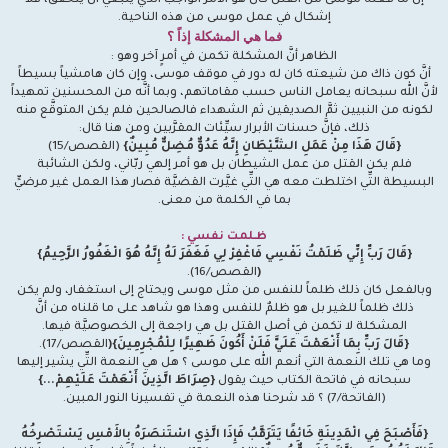
إنَّ ما فعله موسى من القتل كان هو الأمر الواجب الذي ينبغي أن يتحقَّق، فلا
إشكال في عمل موسى من هذه الناحية.
فما هي المشكلة إذاً ؟
الظاهر أنَّ المشكلة تكمن في أمرٍ آخر وهو :
أنَّ كون ذاك من شيعته كان له دور في موقف موسى، وإن كان هامشياً بسيطاً
لأنَّ الله سبحانه يعامل الناس حسب مقاماتهم، وبما أنَّه من المحسنين تمهيداً
لكونه من النبيين ثمَّ الصديقين ثم الشهداء فالصالحين فلم يكن المتوقَّع منه
ذلك، فإنَّ حسنات الأبرار سيِّئات المقرَّبين ومن هنا قال:
{قَالَ هَذَا مِنْ عَمَلِ الشَّيْطَانِ إِنَّهُ عَدُوٌّ مُضِلٌّ مُبِينٌ}
(القصص/15)
فلم يكن القتل من عمل الشيطان بل هو أمر إلهي ربّاني، ولكن الشائبة
البسيطة التِّي اختلطت معه هي التِّي غيَّرت القضيَّة فصار هذا العمل غير مرضيٍّ
بما في الكلمة من معنى.
ظـلمت نفسي :
{قَالَ رَبِّ إِنِّي ظَلَمْتُ نَفْسِي فَاغْفِرْ لِي فَغَفَرَ لَهُ إِنَّهُ هُوَ الْغَفُورُ الرَّحِيمُ}
(
القصص/16).
وبالفعل كان ذلك ظلماً للنفس من مثل موسى ويحتاج إلى استغفار، ولم يكن
ذلك ظلماً للغير بل هو ظلمٌ للنفس وهذا هو شاهد على ما قلناه من أنَّ
المشكلة لا تكمن في أصل القتل بل هي راجعة إلى الخصوصيَّة فيها.
{قَالَ رَبِّ بِمَا أَنْعَمْتَ عَلَيَّ فَلَنْ أَكُونَ ظَهِيرًا لِلْمُجْرِمِينَ}(
القصص/17).
وما هي تلك النعمة التي أنعم الله على موسى ؟ هل هي النعمة التِّي يشير إليها
سبحانه في فاتحة الكتاب حيث يقول
{صِرَاطَ الَّذِينَ أَنْعَمْتَ عَلَيْهِمْ...}
(الفاتحة/7) ؟ قد شرحنا هذه النعمة في تفسيرنا النور المبين.
{فَأَصْبَحَ فِي الْمَدِينَةِ خَائِفًا يَتَرَقَّبُ فَإِذَا الَّذِي اسْتَنصَرَهُ بِالأَمْسِ يَسْتَصْرِخُهُ