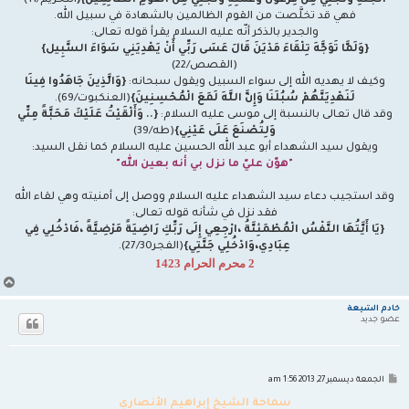
الْجَنَّةِ وَنَجِّنِي مِنْ فِرْعَوْنَ وَعَمَلِهِ وَنَجِّنِي مِنْ الْقَوْمِ الظَّالِمِينَ}(
التحريم/11)
فهي قد تخلَّصت من القوم الظالمين بالشهادة في سبيل الله.
والجدير بالذكر أنّه عليه السلام يقرأ قوله تعالى:
{وَلَمَّا تَوَجَّهَ تِلْقَاءَ مَدْيَنَ قَالَ عَسَى رَبِّي أَنْ يَهْدِيَنِي سَوَاءَ السَّبِيل}
(القصص/22)
وكيف لا يهديه الله إلى سواء السبيل ويقول سبحانه:
{وَالَّذِينَ جَاهَدُوا فِينَا
لَنَهْدِيَنَّهُمْ سُبُلَنَا وَإِنَّ اللَّهَ لَمَعَ الْمُحْسِنِينَ}
(العنكبوت/69).
وقد قال تعالى بالنسبة إلى موسى عليه السلام:
{.. وَأَلْقَيْتُ عَلَيْكَ مَحَبَّةً مِنِّي
وَلِتُصْنَعَ عَلَى عَيْنِي}
(طه/39)
ويقول سيد الشهداء أبو عبد الله الحسين عليه السلام كما نقل السيد:
"هوّن عليّ ما نزل بي أنه بعين الله"
وقد استجيب دعاء سيد الشهداء عليه السلام ووصل إلى أمنيته وهي لقاء الله
فقد نزل في شأنه قوله تعالى:
{يَا أَيَّتُهَا النَّفْسُ الْمُطْمَئِنَّةُ ،ارْجِعِي إِلَى رَبِّكِ رَاضِيَةً مَرْضِيَّةً ،فَادْخُلِي فِي
عِبَادِي،وَادْخُلِي جَنَّتِي}
(الفجر27/30).
2 محرم الحرام 1423
أ
ع
ل
خادم الشيعة
ى
عضو جديد
م
الجمعة ديسمبر 27, 2013 1:56 am
ش
ا
سماحة الشيخ إبراهيم الأنصاري