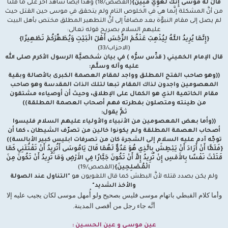
قَالَ لَهُ مُوسَى إِنَّكَ لَغَوِيٌّ مُبِينٌ}
(القصص/18) وهذا أيضاً شاهد آخر على ما قلنا
من أنَّ المشكلة إنَّما هي في الخلوص التام ولم يتحقق في موسى حين القتل حيث
لم يصل إلى مقام النبوَّة بعد مضافاً إلى أنَّ التطهير المطلق مختص بأهل البيت
عليهم السلام بصريح قوله تعالى:
{إِنَّمَا يُرِيدُ اللَّهُ لِيُذْهِبَ عَنْكُمْ الرِّجْسَ أَهْلَ الْبَيْتِ وَيُطَهِّرَكُمْ تَطْهِيرًا}
(الاحزاب/33)
قال الإمام الخميني ( قدِّس سرُّه )
في بيان شخصيَّة الرسول الأكرم صلى الله
عليه وآله وسلَّم:
((وهو صاحب الفتح المطلق وواجد لمقام العصمة الكبرى بالأصالة وبقية
المعصومين واجدون لذاك المقام تبعا لتلك الذات المقدسة وهو صاحب
مقام الخاتمية الذي هو الكمال على الإطلاق، وحيث أن أوصياءه مشتقون
من طينته ومتصلون بفطرته فهم أصحاب العصمة المطلقة))
ثمَّ يقول:
((وأما بعض المعصومين من الأنبياء والأولياء عليهم السلام فليسوا
أصحاب العصمة المطلقة ولم يكونوا خالين من تصرّف الشيطان ، كما أن
توجّه آدم عليه السلام إلى الشجرة كان من تصرفات ابليس كبير الأبالسة))
{فَلَمَّا أَنْ أَرَادَ أَنْ يَبْطِشَ بِالَّذِي هُوَ عَدُوٌّ لَهُمَا قَالَ يَامُوسَى أَتُرِيدُ أَنْ تَقْتُلَنِي كَمَا
قَتَلْتَ نَفْسًا بِالأَمْسِ إِنْ تُرِيدُ إِلاَّ أَنْ تَكُونَ جَبَّارًا فِي الأَرْضِ وَمَا تُرِيدُ أَنْ تَكُونَ مِنَ
الْمُصْلِحِينَ}
(القصص/19)
ولم يكن بصدد قتله لأنَّ البطش كما قال اللغويون هو
"التناول عند الصولة
والأخذ الشديد"
وأما كلام القبطي باتهام موسى فليس بصحيح ولو أُمهل موسى لكان يجيب عليه إلا
أنَّه جاء رجل من أقصى المدينة.
عين موسـى و عين الحسـين :