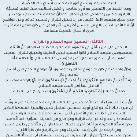
للآية المباركة، ويتَّسع أفق الآية حسب اتِّساع تلك القضِّية.
وهذا النمط من التفسير هو أروع نماذجه وأفضل أساليبه حيث تظهر قدسيَّة
الآية وينعكس روحها في فعل الإمام ، كما أنَّ فعله عليه السلام سوف يبرز
مدى عمق مفهوم الآية، فليس هو إلا تمثيل للقرآن وتجسيد لآياته، ومن الواضح
أنَّ هذا الأمر له تأثير بالغ في الإنسان أكثر من تأثير القول وإن كان القول له مميَّزات
أخرى لا مجال للحديث عنها هنا.
الثالثة : الحسين عليه السلام و القرآن:
لا يخفى على من يتأمَّل في مفهوم الإمامة ويلاحظ حياة الإمام، أنَّ الأئمَّة
المعصومين عليهم السلام كانوا تجسيد للدين الحنيف وتطبيق للقرآن المجيد،
فهم القرآن الناطق كما قال أمير المؤمنين عليه السلام:
((أنا كلام الله
الناطق)).
وكلُّ واحد منهم كان له موقع الخاص به وقد ورد أنَّ مواقع النجوم الذي أقسم
الله بها وقال:
{فَلاَ أُقْسِمُ بِمَوَاقِعِ النُّجُومِ*وَإِنَّهُ لَقَسَمٌ لَوْ تَعْلَمُونَ عَظِيمٌ}
(الواقعة/75،76)
قد عنى بها أهل البيت عليهم السلام.
كما أنَّ قوله:
{وَعَلاَمَاتٍ وَبِالنَّجْمِ هُمْ يَهْتَدُونَ}
(النحل/16) عنى به ذلك.
إنَّ سيد الشهداء أبا عبد الله الحسين عليه السلام لديه خصوصيَّة غير متوفِّرة
في غيره، ذلك لأنَّه هو الذي أوجد الحماس المتميِّز للدين والغيرة المنقطة النظير
بالنسبة إلى خطّ الإسلام الأصيل، أعني إسلام الجهاد والتضحية وإسلام
الشهادة والدم وقد قرأ آيات قرآنية وهو خارج من المدينة المنوَّرة، كما أنّه عند
دخوله مكَّة المكرَّمة قرأ آيات أخرى وكذلك حينما كان في مكَّة وفي طريق كربلاء
وفي كربلاء بل حتَّى رأسه الشريف وهو على الرمح كان يقرأ القرآن.
فمن المناسب لكلِّ من أراد أن يتعرَّف على سيد الشهداء أبي عبدالله الحسين