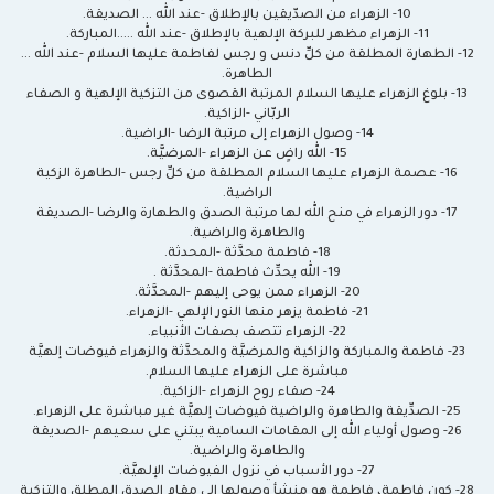
10- الزهراء من الصدّيقين بالإطلاق -عند الله ... الصديقة.
11- الزهراء مظهر للبركة الإلهية بالإطلاق -عند الله .....المباركة.
12- الطهارة المطلقة من كلِّ دنس و رجس لفاطمة عليها السلام -عند الله ...
الطاهرة.
13- بلوغ الزهراء عليها السلام المرتبة القصوى من التزكية الإلهية و الصفاء
الربّاني -الزاكية.
14- وصول الزهراء إلى مرتبة الرضا -الراضية.
15- الله راضٍ عن الزهراء -المرضيَّة.
16- عصمة الزهراء عليها السلام المطلقة من كلِّ رجس -الطاهرة الزكية
الراضية.
17- دور الزهراء في منح الله لها مرتبة الصدق والطهارة والرضا -الصديقة
والطاهرة والراضية.
18- فاطمة محدَّثة -المحدثة.
19- الله يحدِّث فاطمة -المحدَّثة .
20- الزهراء ممن يوحى إليهم -المحدَّثة.
21- فاطمة يزهر منها النور الإلهي -الزهراء.
22- الزهراء تتصف بصفات الأنبياء.
23- فاطمة والمباركة والزاكية والمرضيَّة والمحدَّثة والزهراء فيوضات إلهيَّة
مباشرة على الزهراء عليها السلام.
24- صفاء روح الزهراء -الزاكية.
25- الصدِّيقة والطاهرة والراضية فيوضات إلهيَّة غير مباشرة على الزهراء.
26- وصول أولياء الله إلى المقامات السامية يبتني على سعيهم -الصديقة
والطاهرة والراضية.
27- دور الأسباب في نزول الفيوضات الإلهيَّة.
28- كون فاطمة، فاطمة هو منشأ وصولها إلى مقام الصدق المطلق والتزكية