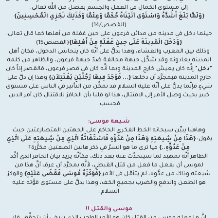
إلى مستوى الكمال في العقل والجسم بفضل من الله تعالى:
{وَلَمَّا بَلَغَ أَشُدَّهُ وَاسْتَوَى آتَيْنَاهُ حُكْمًا وَعِلْمًا وَكَذَلِكَ نَجْزِي الْمُحْسِنِينَ}
(القصص/14)
حينما دخل في مدينه من مدائن فرعون على حين غفلة من أهلها كما قال تعالى:
{وَدَخَلَ الْمَدِينَةَ عَلَى حِينِ غَفْلَةٍ مِنْ أَهْلِهَا}
(القصص15)
وذلك بين المغرب والعشاء، وهذا يدلُّ على أنَّه كان يتحاشى الدخول، فكان أهل
المدينة يعادونه وقد شكَّل جبهة مخالفة ضدّ جبهة فرعون، والظاهر من كلمة
"دخل"
إنَّه كان يعيش خارج المدينة وبما أنَّه كان في قصر فرعون، فالقصر إذاً كان
خارج المدينة فبمجرَّد أن دخلها
{... فَوَجَدَ فِيهَا رَجُلَيْنِ يَقْتَتِلاَن}
وهذا إن دلَّ على
شيءٍ فإنَّما يدلُّ على أنَّه عليه السلام قد تمكَّن من التأثير في الناس على مستوى
كبير بحيث وصل الأمر إلى الاقتتال، هذا لو قلنا بأن الحافز للاقتتال كان أمر الدين
فحسب.
شـيعة موسـى:
وهاهنا يبيِّن سبحانه الخط الفكري الحاكم على الجهتين المتصارعتين حيث
يقول:
{هَذَا مِنْ شِيعَتِهِ وَهَذَا مِنْ عَدُوِّهِ فَاسْتَغَاثَهُ الَّذِي مِنْ شِيعَتِهِ عَلَى الَّذِي
مِنْ عَدُوِّهِ..}
فيا ترى ما هو السرّ في ذكر هاتين الصفتين مكرَّرة؟
الظاهر أنَّه تمهيد لما سيتحدَّث عنه بعد ذلك، فكأنَّه يريد بيان الحافز الذي أكَّد
لموسى أن يفعل ما فعل من قتل القبطي، لأنَّه بمجرَّد أن عرف أنَّ هذا من
شيعته وذاك من عدُّوه، لم يتأمَّل في الأمر
{فَوَكَزَهُ مُوسَى فَقَضَى عَلَيْهِ}
والوكز
هو الطعن والدفع والضرب بجميع الكف، وهذا يدلُّ على مستوى قوَّته عليه
السلام.
موسـى والقتـل !!