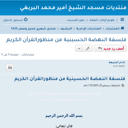
منتديات مسجد الشيخ أمير محمد البربغي
|
تقويم أوقات الصلاة
|
صور المسجد
تسجيل الدخول
المنتديات
المنتديات الإدارية
الارشيف
منتدى شهري محرم وصفر 1435
فلسفة النهضة الحسينية من منظورالقرآن الكريم
أضف رد جديد
مشاركتان • صفحة
1
من
1
خادم الشيعة
عضو جديد
فلسفة النهضة الحسينية من منظورالقرآن الكريم
م
الجمعة ديسمبر 27, 2013 1:55 am
ش
ا
فلسفة النهضة الحسينية من منظورالقرآن الكريم
ر
سماحة الشيخ إبراهيم الأنصاري
ك
ة
بسم الله الرحمن الرحيم
قال تعالى: