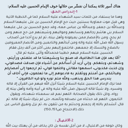
هناك أمور ثلاثة يمكننا أن نفسِّر من خلالها خوف الإمام الحسين عليه السلام:
1-إنـدراس الحـق:
وهذا ما يستفاد من كلمات سيد الشهداء عليه السلام كما في الخطبة الآتية
وهي قبل موت معاوية بسنتين حيث حج الإمام الحسين بن على عليهما السلام
وعبدالله بن جعفر، وعبدالله بن عباس معه، وقد جمع الحسين بن على عليهما
السلام بني هاشم رجالهم ونساءهم ومواليهم وشيعتهم من حج منهم ومن
لم يحج، ومن بالأمصار ممن يعرفونه وأهل بيته، ثم لم يدع أحدا من أصحاب
رسول الله صلى الله عليه واله ومن أبنائهم والتابعين ومن الأنصار المعروفين
بالصلاح والنسك إلا جمعهم، فاجتمع إليهم بمنى أكثر من ألف رجل فقام
الحسين عليه السلام فيهم خطيبا فحمدالله وأثنى عليه ثم قال:
"أمّا بعد فإن هذا الطاغية، قد صنع بنا وبشيعتنا ما قد علمتم، ورأيتم،
وشهدتم، وبلغكم. وإني أريد أن أسألكم عن أشياء فإن صدقت فصدقوني،
وإن كذبت فكذبونى، اسمعوا مقالتي واكتموا قولي، ثم ارجعوا إلى أمصاركم
وقبائلكم، من أمنتم ووثقتم به فادعوهم إلى ما تعلمون، فإني أخاف أن
يندرس هذا الحق ويذهب، والله متم نوره ولو كره الكافرون."
فما ترك الإمام الحسين عليه السلام شيئا أنزل الله فيهم من القرآن إلا قاله
وفسره، ولا شيئا قاله الرسول صلى الله عليه واله في أبيه وأمه وأهل بيته إلا
رواه، وكل ذلك يقول الصحابة: اللهم نعم قد سمعناه شهدناه، ويقول
التابعون: اللهم قد حدثناه من نصدقه ونأتمنه، حتى لم يترك شيئا إلا قاله. ثم
قال: أنشدكم بالله إلا رجعتم وحدثتم به من تثقون به، ثم نزل وتفرق الناس عن
ذلك.(الاحتجاج ص150،151)
2-الاغـتيـال :
وكان خوفه من الاغتيال، لا من أجل نفسه بل كان يخاف من أن يهتك بيت الله