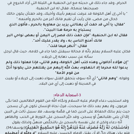
الحرام، وقد جاء ذلك في حديثه مع ابن الحنفية في الليلة التي أراد الخروج في
صبيحتها عنمكة، فقال له ابن الحنفية:
" يا أخي إن أهل الكوفة قد عرفت غدرهم بأبيك وأخيك، وقد خفتأن يكون حالك
كحال من مضى، فان رأيت أن تقيم فانك أعز من بالحرم وأمنعه."
"فقال: يا أخي قد خفت أن يغتالني يزيد بن معاوية بالحرم ، فأكون الذي
يستباح به حرمة هذا البيت".
فقال له ابن الحنفية: "فإن خفت ذلك فصر إلى اليمن أو بعض نواحي البر
فانك أمنع الناس به ، ولا يقدر عليك أحد".
فقال: "أنظر فيما قلت".
فكان عليه السلام يعلم بأنّه لا محالة سيقتل كما جاء في كلامه، حيث قال لرجل
سأله عن سبب ذهابه إلى كربلاء:
"إن هؤلاء أخافوني وهذه كتب أهل الكوفة، وهم قاتلي، فإذا فعلوا ذلك ولم
يدعوا لله محرما إلا انتهكوه، بعث الله إليهم من يقتلهم حتى يكونوا أذلّ
من قوم الأمة"
وقوله:
"وهم قاتلي"
أي أنّه سوف يتحقق القتل سواء ذهبت إلى كربلاء أو بقيت
في المدينة أو ذهبت إلى أي من البلاد.
3-استجابة الدعاء:
وقد استجيب دعاء الإمام عليه السلام ونجّاه الله من القوم الظالمين كما نجّى
فرعون، ولا يهم بعد ذلك ما سيحدث، فربّ نجاة الإنسان تكون في أن يسجن
حيث يتم بذلك الحفاظ على الدين كما في قصَّة يوسف، فلا سبيل ثالث في البين
إمّا أن يلبي طلباتهنَّ أو يسجن، وقد خيَّر السجن على التورط في الذنب. والظاهر
أنّه دعاء ولكن لا على نفسه بالسجن بل بالتخلُّص منهنَّ ولذلك يقول
{فَاسْتَجَابَ لَهُ رَبُّهُ فَصَرَفَ عَنْهُ كَيْدَهُنَّ إِنَّهُ هُوَ السَّمِيعُ الْعَلِيمُ}
(يوسف/34).
فلم يكن هناك حلٌّ إلا أن يقتل الإمام الحسين عليه السلام
"لا والله لا أعطيكم