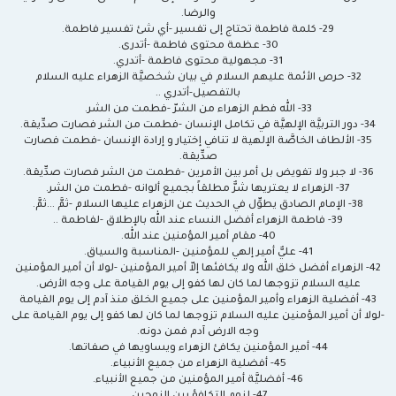
والرضا.
29- كلمة فاطمة تحتاج إلى تفسير -أي شئ تفسير فاطمة.
30- عظمة محتوى فاطمة -أتدرى.
31- مجهولية محتوى فاطمة -أتدري.
32- حرص الأئمة عليهم السلام في بيان شخصيَّة الزهراء عليه السلام
بالتفصيل-أتدري ..
33- الله فطم الزهراء من الشرّ -فطمت من الشر.
34- دور التربيَّة الإلهيَّة في تكامل الإنسان -فطمت من الشر فصارت صدِّيقة.
35- الألطاف الخاصَّة الإلهية لا تنافي إختيار و إرادة الإنسان -فطمت فصارت
صدِّيقة.
36- لا جبر ولا تفويض بل أمر بين الأمرين -فطمت من الشر فصارت صدِّيقة.
37- الزهراء لا يعتريها شرٌّ مطلقاً بجميع ألوانه -فطمت من الشر.
38- الإمام الصادق يطوِّل في الحديث عن الزهراء عليها السلام -ثمَّ ...ثمَّ.
39- فاطمة الزهراء أفضل النساء عند الله بالإطلاق -لفاطمة ..
40- مقام أمير المؤمنين عند الله.
41- عليٌّ أمير إلهي للمؤمنين -المناسبة والسياق.
42- الزهراء أفضل خلق الله ولا يكافئها إلاّ أمير المؤمنين -لولا أن أمير المؤمنين
عليه السلام تزوجها لما كان لها كفو إلى يوم القيامة على وجه الأرض.
43- أفضلية الزهراء وأمير المؤمنين على جميع الخلق منذ آدم إلى يوم القيامة
-لولا أن أمير المؤمنين عليه السلام تزوجها لما كان لها كفو إلى يوم القيامة على
وجه الارض آدم فمن دونه.
44- أمير المؤمنين يكافئ الزهراء ويساويها في صفاتها.
45- أفضلية الزهراء من جميع الأنبياء.
46- أفضليَّة أمير المؤمنين من جميع الأنبياء.