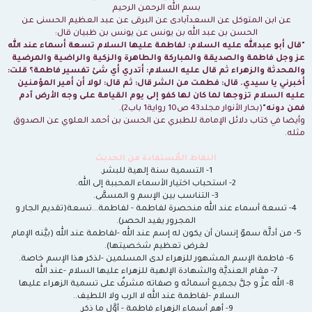
ر
بسم الله الرحمن الرحيم
ك
ة
عن ابن المتوكل عن السعدآبادى عن البرقى عن عبد العظيم الحسنى عن
الحسن بن عبد الله بن يونس عن يونس بن ظبيان قال:
"قال أبو عبدالله عليه السلام: لفاطمة عليها السلام تسعة أسماء عند الله
عز وجل فاطمة والصديقة والمباركة والطاهرة والزكية والراضية والمرضية
والمحدثة والزهراء ثم قال عليه السلام: أتدري أي شئ تفسير فاطمة؟ قلت:
أخبرني يا سيدي. قال: فطمت من الشر قال: ثم قال: لولا أن أمير المؤمنين
عليه السلام تزوجها لما كان لها كفو إلى يوم القيامة على وجه الأرض آدم
فمن دونه"
(بحار الأنوار مجلد43 ص10 رواية1 باب2).
وأيضا في كتاب دلائل الإمامة للطبري عن الحسن بن أحمد العلوي عن الصدوق
مثله.
النقاط المُستفادة من الحديث
1- التسمية سنة إلهية للبشر.
2- استحباب اختيار الأسماء المحببة إلى الله.
3- التناسب بين الإسم و المسمَّى.
4- تسعة أسماء عند الله منحصرة لفاطمة - لفاطمة...تسعة(تقديم الجار و
المجرور يفيد الحصر).
5- من أدلَّة سموّ إنسان أن يكون له إسم عند الله -لفاطمة عند الله (بيَّنه الإمام
لغرض تعظيم شخصيتها).
6- فاطمة الإسم المشهور للزهراء لدى المسلمين -لذكر هذا الإسم خاصة.
7- مقام العنديَّة والشهادة الإلهية للزهراء عليها السلام -عند الله
8- الله عزَّ و جلَّ بجميع أسمائه و صفاته مشرفٌ على تسمية الزهراء عليها
السلام -لفاطمة عند الله لا الرب ولا اللطيف..
9- أهم أسماء الزهراء فاطمة - أوَّل ما ذكر.