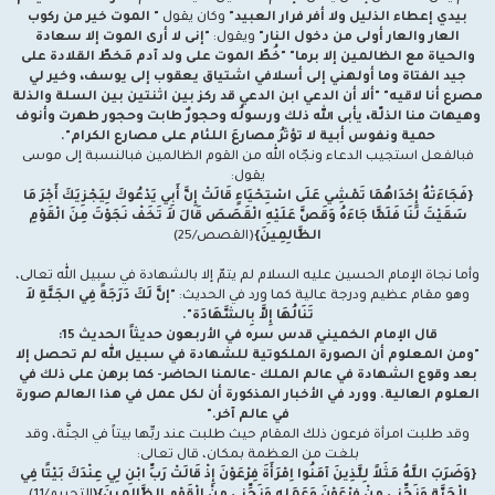
بيدي إعطاء الذليل ولا أفر فرار العبيد"
وكان يقول
" الموت خير من ركوب
العار والعار أولى من دخول النار"
ويقول:
"إنى لا أرى الموت إلا سعادة
والحياة مع الظالمين إلا برما" "خُطّ الموت على ولد آدم مَخطّ القلادة على
جيد الفتاة وما أولهني إلى أسلافي اشتياق يعقوب إلى يوسف، وخير لي
مصرع أنا لاقيه" "ألا أن الدعي ابن الدعي قد ركز بين اثنتين بين السلة والذلة
وهيهات منا الذلّة، يأبى الله ذلك ورسولُه وحجورٌ طابت وحجور طهرت وأنوف
حمية ونفوس أبية لا تؤثرُ مصارعَ اللئام على مصارع الكرام".
فبالفعل استجيب الدعاء ونجّاه الله من القوم الظالمين فبالنسبة إلى موسى
يقول:
{فَجَاءَتْهُ إِحْدَاهُمَا تَمْشِي عَلَى اسْتِحْيَاءٍ قَالَتْ إِنَّ أَبِي يَدْعُوكَ لِيَجْزِيَكَ أَجْرَ مَا
سَقَيْتَ لَنَا فَلَمَّا جَاءَهُ وَقَصَّ عَلَيْهِ الْقَصَصَ قَالَ لاَ تَخَفْ نَجَوْتَ مِنَ الْقَوْمِ
الظَّالِمِينَ}
(القصص/25)
وأما نجاة الإمام الحسين عليه السلام لم يتمّ إلا بالشهادة في سبيل الله تعالى،
وهو مقام عظيم ودرجة عالية كما ورد في الحديث:
"إنَّ لَكَ دَرَجَةً فِي الجَنَّةِ لاَ
تَنَالُهَا إِلاَّ بِالشَّهَادَة".
قال الإمام الخميني قدس سره في الأربعون حديثاً الحديث 15:
"ومن المعلوم أن الصورة الملكوتية للشهادة في سبيل الله لم تحصل إلا
بعد وقوع الشهادة في عالم الملك -عالمنا الحاضر- كما برهن على ذلك في
العلوم العالية. وورد في الأخبار المذكورة أن لكل عمل في هذا العالم صورة
في عالم آخر."
وقد طلبت امرأة فرعون ذلك المقام حيث طلبت عند ربِّها بيتاً في الجنَّة، وقد
بلغت من العظمة بمكان، قال تعالى:
{وَضَرَبَ اللَّهُ مَثَلاً لِلَّذِينَ آمَنُوا اِمْرَأَةَ فِرْعَوْنَ إِذْ قَالَتْ رَبِّ ابْنِ لِي عِنْدَكَ بَيْتًا فِي