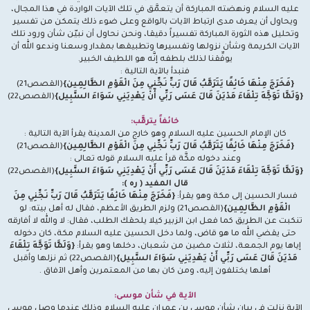
عليه السلام ونهضته المباركة أن يتعمَّق في تلك الآيات الواردة في هذا المجال،
ويحاول أن يعرف مدى ارتباط الآيات بالواقع وعلى ضوء ذلك يتمكن من تفسير
وتحليل هذه الثورة المباركة تفسيراً دقيقا، ونحن نحاول أن نبيّن شأن ورود تلك
الآيات الكريمة وشأن نزولها وتفسيرها وتطبيقها بمقدار وسعنا وندعو الله أن
يوفِّقنا لذلك بلطفه إنَّه هو اللطيف الخبير.
فنبدأ بالآية التالية :
{فَخَرَجَ مِنْهَا خَائِفًا يَتَرَقَّبُ قَالَ رَبِّ نَجِّنِي مِنَ الْقَوْمِ الظَّالِمِين}
(القصص21)
{وَلَمَّا تَوَجَّهَ تِلْقَاءَ مَدْيَنَ قَالَ عَسَى رَبِّي أَنْ يَهْدِيَنِي سَوَاءَ السَّبِيل}
(القصص22)
خائفاً يترقَّب:
كان الإمام الحسين عليه السلام وهو خارج من المدينة يقرأ الآية التالية :
{فَخَرَجَ مِنْهَا خَائِفًا يَتَرَقَّبُ قَالَ رَبِّ نَجِّنِي مِنَ الْقَوْمِ الظَّالِمِين}
(القصص21)
وعند دخوله مكَّة قرأ عليه السلام قوله تعالى :
{وَلَمَّا تَوَجَّهَ تِلْقَاءَ مَدْيَنَ قَالَ عَسَى رَبِّي أَنْ يَهْدِيَنِي سَوَاءَ السَّبِيل}
(القصص22)
قال المفيد ( ره ):
فسار الحسين إلى مكة وهو يقرأ:
{فَخَرَجَ مِنْهَا خَائِفًا يَتَرَقَّبُ قَالَ رَبِّ نَجِّنِي مِنَ
الْقَوْمِ الظَّالِمِين}
(القصص21) ولزم الطريق الأعظم، فقال له أهل بيته: لو
تنكبت عن الطريق كما فعل ابن الزبير كيلا يلحقك الطلب، فقال: لا والله لا أفارقه
حتى يقضي الله ما هو قاض، ولما دخل الحسين عليه السلام مكة، كان دخوله
إياها يوم الجمعة، لثلاث مضين من شعبان، دخلها وهو يقرأ:
{وَلَمَّا تَوَجَّهَ تِلْقَاءَ
مَدْيَنَ قَالَ عَسَى رَبِّي أَنْ يَهْدِيَنِي سَوَاءَ السَّبِيل}
(القصص22) ثم نزلها وأقبل
أهلها يختلفون إليه، ومن كان بها من المعتمرين وأهل الآفاق .
الآية في شأن موسى:
الآية نزلت في بيان شأن موسى بن عمران عليه السلام وذلك عندما وصل موسى