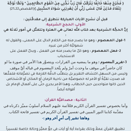
{ فَخَرَجَ مِنْهَا خَائِفًا يَتَرَقَّبُ قَالَ رَبِّ نَجِّنِي مِنَ الْقَوْمِ الظَّالِمِينَ * وَلَمَّا تَوَجَّهَ
تِلْقَاءَ مَدْيَنَ قَالَ عَسَى رَبِّي أَنْ يَهْدِيَنِي سَوَاءَ السَّبِيل }
(القصص21،22)
قبل أن نشرح الآيات المباركة نتطرق إلى مقدمَّتين :
الأولى: الحجج الشرعية:
إنَّ الحجَّة الشرعية بعد كتاب الله تعالى هي العترة وتتمثَّل في أمور ثلاثة هي
:
1-قول المعصوم :
وهو ما يصدر منه من الكلام الدال على المعنى، والقول له
شموليَّة أكثر من غيره.
2-فعل المعصوم :
وهو كلّ ما يصدر منه من الفعل ، ويدلّ الفعل على
الاستحباب.
3-تقرير المعصوم :
وهو ما يمضيه من القرارات، ويتصوَّر هذا الأمر في صورة ما لو
كان حاضراً في موقف ما وحدث أمرٌ ولم يتَّخذ المعصوم في قباله أيَّ موقف.
وليس من السهل اكتشاف التقرير بل يتطلَّب الدقَّة اللازمة في تصرُّفاته فلعلَّها
قد صدرت تقيَّةً أو الأمر له خصوصيَّة من ناحية الزمان أو المكان أو الأشخاص
الذين كانوا متواجدين حين الخطاب، وهذا الأمر يجري حتَّى على أفعال الإمام بل
أقواله أيضاً.
الثانية : مصداقيَّة القرآن:
وأما بخصوص تفسير القرآن الكريم فللأئمة عليهم السلام أسلوبٌ مميَّز ذكرناه في
مقدَّمة كتابنا النور المبين في تفسير القرآن الكريم في تفسير فاتحة الكتاب.
وهاهنا نشير إلى أمرٍ آخر وهو :-
تطبيق القرآن عملاً وذلك بقراءة آية أو آيات في جوٍّ مميَّز وحالة خاصة تفسيراً