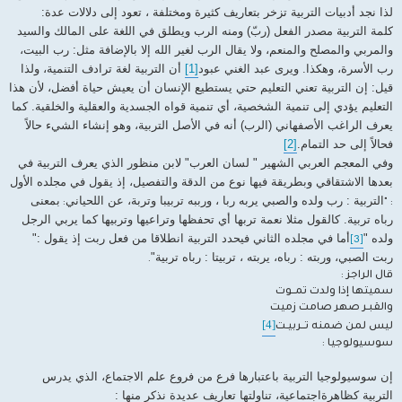
لذا نجد أدبيات التربية تزخر بتعاريف كثيرة ومختلفة ، تعود إلى دلالات عدة:
كلمة التربية مصدر الفعل (ربّ) ومنه الرب ويطلق في اللغة على المالك والسيد
والمربي والمصلح والمنعم، ولا يقال الرب لغير الله إلا بالإضافة مثل: رب البيت،
رب الأسرة، وهكذا. ويرى عبد الغني عبود
[1]
أن التربية لغة ترادف التنمية، ولذا
قيل: إن التربية تعني التعليم حتي يستطيع الإنسان أن يعيش حياة أفضل، لأن هذا
التعليم يؤدي إلى تنمية الشخصية، أي تنمية قواه الجسدية والعقلية والخلقية. كما
يعرف الراغب الأصفهاني (الرب) أنه في الأصل التربية، وهو إنشاء الشيء حالاً
فحالاً إلى حد التمام.
[2]
وفي المعجم العربي الشهير " لسان العرب" لابن منظور الذي يعرف التربية في
بعدها الاشتقاقي وبطريقة فيها نوع من الدقة والتفصيل، إذ يقول في مجلده الأول
التربية : رب ولده والصبي يربه ربا ، ورببه تربيبا وتربة، عن اللحياني
بمعنى
:
: "
رباه تربية. كالقول مثلا نعمة تربها أي تحفظها وتراعيها وتربيها كما يربي الرجل
ولده "
أما في مجلده الثاني فيحدد التربية انطلاقا من فعل ربت إذ يقول :"
[3]
ربت الصبي، وربته : رباه، يربته ، تربيتا : رباه تربية"
.
قال الراجز :
سميتها إذا ولدت تمــوت
والقبـر صهر صامت زميت
[4]
ليس لمن ضمنه تــربيـت
سوسيولوجيا :
إن سوسيولوجيا التربية باعتبارها فرع من فروع علم الاجتماع، الذي يدرس
التربية كظاهرةاجتماعية، تناولتها تعاريف عديدة نذكر منها :