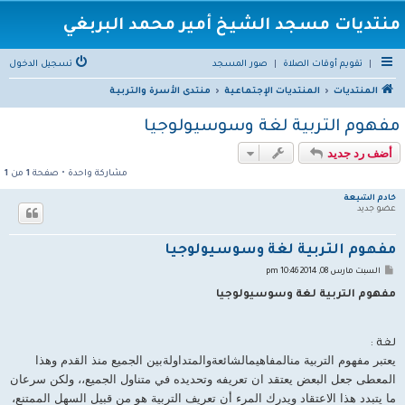
منتديات مسجد الشيخ أمير محمد البربغي
|
تقويم أوقات الصلاة
|
صور المسجد
تسجيل الدخول
المنتديات
المنتديات الإجتماعية
منتدى الأسرة والتربيـة
مفهوم التربية لغة وسوسيولوجيا
أضف رد جديد
مشاركة واحدة • صفحة
1
من
1
خادم الشيعة
عضو جديد
مفهوم التربية لغة وسوسيولوجيا
م
السبت مارس 08, 2014 10:46 pm
ش
ا
مفهوم التربية لغة وسوسيولوجيا
ر
ك
ة
لغة :
يعتبر مفهوم التربية منالمفاهيمالشائعةوالمتداولةبين الجميع منذ القدم وهذا
المعطى جعل البعض يعتقد ان تعريفه وتحديده في متناول الجميع،
، ولكن سرعان
ما يتبدد هذا الاعتقاد ويدرك المرء أن تعريف التربية هو من قبيل السهل الممتنع،