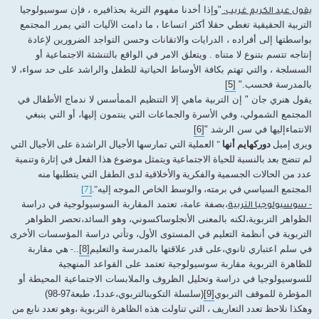
"وإذا أخدنا مفهوم الترية بحذافيره ، فإن سوسيولوجيا
يقول عبد الكريم غريب:
التربية الحقيقية تغطي حقلا أكثر اتساعا ، ما دامت الآليات التي يمرر المجتمع
بواسطتها إلى أفراده ، الدرايات والاتقانات وحسن التواجد الضرورين لإعادة
إنتاجه تتسم بتنوع لا متناه . ويتعلق الامر في الواقع بالتنشئة الاجتماعية أو
السسلجة ، والتي تهتم بكافة الأوساط الحياتية للطفل والراشد على حد سواء، لا
بالمدرسة فحسب."
[5]
يقول هنري جان " إن التربية ماهي إلا التنظيم الممأسس لا ندماج الأطفال في
المجتمع الشمولي، وفي الأسرة والجماعات التي ينتمون إليها، أو التي ينبغي
الانتماء
إليها في سن الرشد "
[6]
ويرى إميل
دوركهايم أنها
" العملية التي تمارسها الأجيال الراشدة على الأجيال التي
لم تنضج بعد بالنسبة للحياة الاجتماعية ويتمثل موضوع هذا الفعل في إثارة وتنمية
عدد من الحالات الجسمية والفكرية والأخلاقية لدى الطفل التي يتطلبها منه
المجتمع السياسي في برمته، والوسط الخاص الموجه إليه".
[7]
،بصفة عامة، تعتمد المقاربة السوسيولوجية في دراسة
- سوسيولوجيا التربية
الظواهر التربوية،لكنه بالمعنى الأنجلوساكسوني، وهو السائد،تحصر الظواهر
التربوية في أنظمة التعليم في المستوى الأول، وتأتي دراسة المؤسسات الأخرى
في سلم اعتباري ثانوي،على قدر علاقتها بالمدرسة والتعليم
[8]
..
هي مقاربة
-
للظاهرة التربوية مقاربة سوسيولوجية تعتمد على القواعد المنهجية
للسوسيولوجيا في دراسة وتحليل الظروف والملابسات الاجتماعية المحيطة أو
المؤطرة للموقف التربوي
[9]
(سلسلة التكوين
التربوي،عدد1، طبعة97-98)
وهكذا نلاحظ تعدد التعاريف ، التي تناولت هذه الظاهرة التربوية ،وهو تعدد نابع من