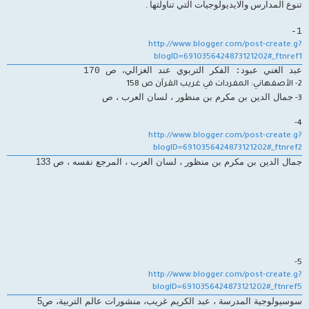
تنوع المدارس والايديولوجيات التي تناولتها .
1-
http://www.blogger.com/post-create.g?
blogID=6910356424873121202#_ftnref1
عبد الغني عبود: الفكر التربوي عند الغزالي، ص 170
2- الأصفهاني: المفردات في غريب القرآن ص 158
جمال الدين بن مكرم بن منظور ، لسان العرب ، ص
3-
4-
http://www.blogger.com/post-create.g?
blogID=6910356424873121202#_ftnref2
جمال الدين بن مكرم بن منظور ، لسان العرب ، المرجع نفسه ، ص 133
5-
http://www.blogger.com/post-create.g?
blogID=6910356424873121202#_ftnref5
سوسيولوجية المدرسة ، عبد الكريم غريب، منشورات عالم التربية، ص5