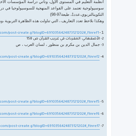
أنظمة التعليم في المستوى الأول، وتأتي دراسة المؤسسات الأخر
سوسيولوجية تعتمد على القواعد المنهجية للسوسيولوجيا في درا
التكوين
التربوي،عدد1، طبعة97-98)
وهكذا نلاحظ تعدد التعاريف ، التي تناولت هذه الظاهرة التربوية ،وهو
1-
.com/post-create.g?blogID=6910356424873121202#_ftnref1
2- الأصفهاني: المفردات في غريب القرآن ص 158
جمال الدين بن مكرم بن منظور ، لسان العرب ، ص
3-
.com/post-create.g?blogID=6910356424873121202#_ftnref2
4-
.com/post-create.g?blogID=6910356424873121202#_ftnref5
5-
.com/post-create.g?blogID=6910356424873121202#_ftnref6
6-
.com/post-create.g?blogID=6910356424873121202#_ftnref7
7-