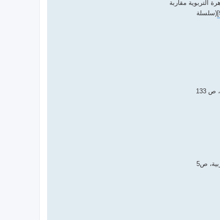
ة التربوية مقاربة
(سلسلة
 133
ية، ص5