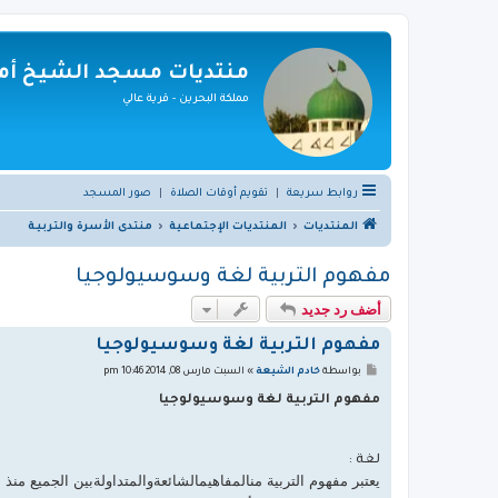
منتديات مسجد الشيخ أمي
مملكة البحرين - قرية عالي
روابط سريعة
|
تقويم أوقات الصلاة
|
صور المسجد
المنتديات
المنتديات الإجتماعية
منتدى الأسرة والتربيـة
مفهوم التربية لغة وسوسيولوجيا
أضف رد جديد
مفهوم التربية لغة وسوسيولوجيا
م
بواسطة
خادم الشيعة
»
السبت مارس 08, 2014 10:46 pm
ش
ا
مفهوم التربية لغة وسوسيولوجيا
ر
ك
ة
لغة :
يعتبر مفهوم التربية منالمفاهيمالشائعةوالمتداولةبين الجميع من