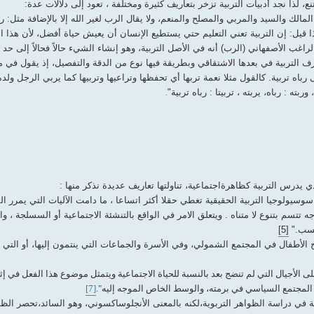
، لذا نجد أدبيات التربية تزخر بتعاريف كثيرة ومختلفة ، تعود إلى دلالات عدة:
مالك والسيد والمربي والمصلح والمنعم، ولا يقال الرب لغير الله إلا بالإضافة مثل: 
ذا قيل: إن التربية تعني التعليم حتي يستطيع الإنسان أن يعيش حياة أفضل، لأن هذا ال
اغب الأصفهاني (الرب) أنه في الأصل التربية، وهو إنشاء الشيء حالاً فحالاً إلى حد ا
 التربية في بعدها الاشتقاقي وبطريقة فيها نوع من الدقة والتفصيل، إذ يقول في م
 رباه تربية. كالقول مثلا نعمة تربها أي تحفظها وتراعيها وتربيها كما يربي الرجل ولده
ته : رباه، يربته ، تربيتا : رباه تربية"
.
ي يدرس التربية كظاهرةاجتماعية، تناولتها تعاريف عديدة نذكر منها :
 سوسيولوجيا التربية الحقيقية تغطي حقلا أكثر اتساعا ، ما دامت الآليات التي يمرر ا
ه تتسم بتنوع لا متناه . ويتعلق الامر في الواقع بالتنشئة الاجتماعية أو السسلجة ، وا
حسب."
[5]
الأطفال في المجتمع الشمولي، وفي الأسرة والجماعات التي ينتمون إليها، أو التي ين
لى الأجيال التي لم تنضج بعد بالنسبة للحياة الاجتماعية ويتمثل موضوع هذا الفعل في إث
ه المجتمع السياسي في برمته، والوسط الخاص الموجه إليه".
[7]
 في دراسة الظواهر التربوية،لكنه بالمعنى الأنجلوساكسوني، وهو السائد،تحصر الظو