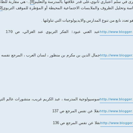
ى في سلم اعتباري ثانوي،على قدر علاقتها بالمدرسة والتعليم
[8]
..
هي مقاربة للظاهر
-
سة وتحليل الظروف والملابسات الاجتماعية المحيطة أو المؤطرة للموقف التربوي
[9]
 تعدد نابع من تنوع المدارس والايديولوجيات التي تناولتها .
عبد الغني عبود: الفكر التربوي عند الغزالي، ص 170
http://www.blogger
جمال الدين بن مكرم بن منظور ، لسان العرب ، المرجع نفسه ، ص
http://www.blogger
سوسيولوجية المدرسة ، عبد الكريم غريب، منشورات عالم الترب
http://www.blogger
نقلا عن نفس المرجع ص 137
http://www.blogger
نقلا عن نفس المرجع ص 136
http://www.blogger