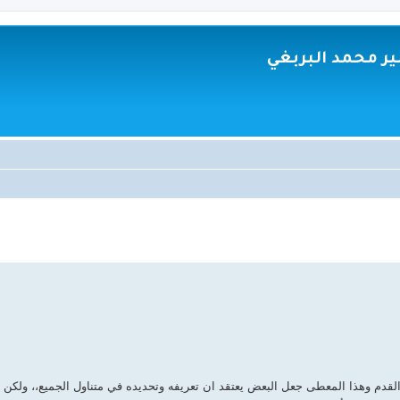
ر محمد البربغي
ذ القدم وهذا المعطى جعل البعض يعتقد ان تعريفه وتحديده في متناول الجميع،
، ولكن 