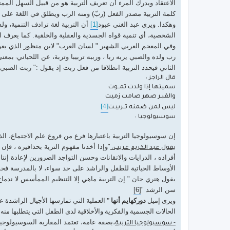
الاعتقاد ويدرك المرء أن تعريف التربية هو من قبيل السهل الممتنع
كلمة التربية مصدر الفعل (ربّ) ومنه الرب ويطلق في اللغة على ال
وهكذا. ويرى عبد الغني عبود
[1]
أن التربية لغة ترادف التنمية، ول
الشخصية، أي تنمية قواه الجسدية والعقلية والخلقية. كما يعرف الر
وفي المعجم العربي الشهير " لسان العرب" لابن منظور الذي يعرف
رب ولده والصبي يربه ربا ، ورببه تربيبا وتربة، عن اللحياني
بمعنى
:
الثاني فيحدد التربية انطلاقا من فعل ربت إذ يقول :" ربت الصبي، ورب
قال الراجز :
سميتها إذا ولدت تمــوت
والقبـر صهر صامت زميت
[4]
ليس لمن ضمنه تــربيـت
سوسيولوجيا :
إن سوسيولوجيا التربية باعتبارها فرع من فروع علم الاجتماع، الذ
"وإذا أخدنا مفهوم الترية بحذافيره ، فإن
يقول عبد الكريم غريب:
أفراده ، الدرايات والاتقانات وحسن التواجد الضرورين لإعادة إنتاج
الأوساط الحياتية للطفل والراشد على حد سواء، لا بالمدرسة ف
يقول هنري جان " إن التربية ماهي إلا التنظيم الممأسس لا ندماج 
سن الرشد "
[6]
ويرى إميل
دوركهايم أنها
" العملية التي تمارسها الأجيال الراشدة ع
الحالات الجسمية والفكرية والأخلاقية لدى الطفل التي يتطلبها من
،بصفة عامة، تعتمد المقاربة السوسيولوجية
- سوسيولوجيا التربية