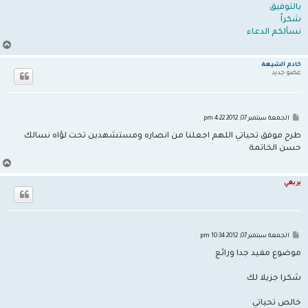
بالتوفيق
شكراً
نسألكم الدعاء
أ
ع
ل
خادم الشيعة
ى
عضو جديد
م
الجمعة سبتمبر 07, 2012 4:22 pm
ش
ا
طرح موفق تحياتي اللهم اجعلنا من انصاره ومستشهدين تحت لؤاه نسالك
ر
حسن الخاتمة
ك
ة
أ
ع
ل
بربغي
ى
م
الجمعة سبتمبر 07, 2012 10:34 pm
ش
ا
موضوع مفيد جدا ورائع
ر
ك
ة
شكرا جزيلا لك
خالص تحياتي