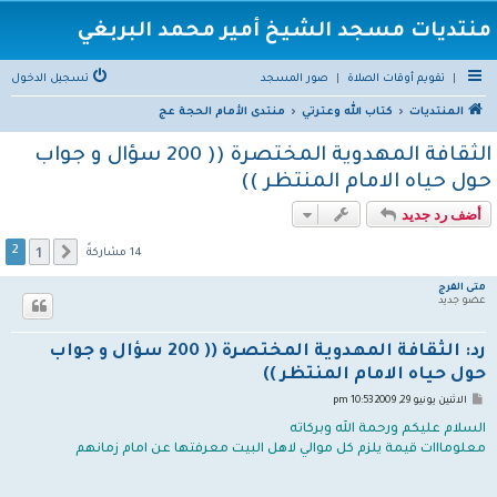
منتديات مسجد الشيخ أمير محمد البربغي
|
تقويم أوقات الصلاة
|
صور المسجد
تسجيل الدخول
المنتديات
كتاب الله وعترتي
منتدى الأمام الحجة عج
الثقافة المهدوية المختصرة (( 200 سؤال و جواب
حول حياه الامام المنتظر ))
أضف رد جديد
1
السابق
2
14 مشاركةً
متى الفرج
عضو جديد
رد: الثقافة المهدوية المختصرة (( 200 سؤال و جواب
حول حياه الامام المنتظر ))
م
الاثنين يونيو 29, 2009 10:53 pm
ش
ا
السلام عليكم ورحمة الله وبركاته
ر
معلومااات قيمة يلزم كل موالي لاهل البيت معرفتها عن امام زمانهم
ك
ة