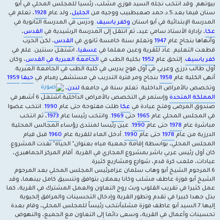
بيوتهم. وقد انتخب نجله السيد فوزي مشلب، رئسيا للمجلس المحلي في أبو
سنان فيما بعد.5.د.حمد صعبطبيب ووجيه من
الجليل
، ولد عام
1928
، تعلم في
المدرسة الإبتدائية في أبو اسنان
وكفر ياسيف
. ودرس في المدرسة الثانوية في
عكا
، بإدارة الأستاذ سامي عيد، ثم انتقل إلى المدرسة الرشيدية في
القدس
،
وأنهاها بنجاح عام
1947
وتعلم سنة خامسة ثانوي في
القدس
، لكن الحرب
قطعت التعليم. عاد للقرية وعين معلما في
عسفيا
، اشتغل سنتين. علم في
كفر ياسيف
. إلتحق عام
1952
بكلية الطب في
الجامعة العبرية في القدس
، وكان
أول طالب درزي وعربي في أول فوج يدرس في كلية الطب في الجامعة العبرية.
أنهى الكلية عام
1958
بنجاح ومر فترة التدريب في مستشفى رمبام في
حيفا
1959
وتخصص بالأمراض الداخلية. تعلم سنة في جامعة
لندن
،
المملكة المتحدة
وإستمر في التخصص بالأمراض الداخلية.اشتغل 6 أشهر في
صندوق المرضى وفتح عيادة في
عكا
ظلت مفتوحة حتى عام
1990
. انتخب عضوا
في المجلس المحلي عام
1965
حتى
1969
. وانتخب رئيسا عام
1973
، ثم انتخب
مباشرة عام
1978
حتى عام
1990
. عين رئيسا لمنتدى رؤساء المجالس المحلية
الدرزية من عام
1978
حتى عام
1990
. أدخل الماء للقرية عام
1960
قبل قيام
المجلس المحلي، بواسطة إقامة جمعية مياه بعنوان" الحياة" نفذت المشروع.
كان أول رئيس عربي باشر بمشروع المجاري في القرية. أقام المركز الجماهيري،
عيادات، ملعب كرة قدم، شوارع ومشاريع كثيرة.
6.المرحوم الشيخ أبو وهاب سلمان عزامرئيس المجلس المحلي بعد المرحوم
الشيخ أبو فوزة عاطف مشلب وكانا يعملان بتوافق وتنسيق كامل بينهما، وقد
عمل كثيرا في تقريب القلوب وبث روح التعاون والعمل المشترك في القرية، كما
بذل جهدا كبيرا في تقدم وتطور القرية وإدخال التحسينات والمرافق إلحيوية
إليها.7.السيد أبو عاطف فوزة مشلبأنتخب رئيساً للمجلس المحلي، وقام بعدة
تحسينات وأعمال في القرية، وسعى دائما إلى التعاون مع الجميع، والنهوض