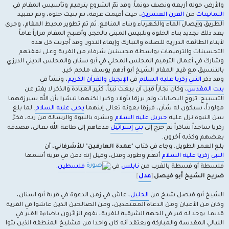
والأرض حوله أربعة ونصف دونماً. وقد تمّ الشروع بترميم وتأسيس المقام في
الثمانينات
من
القرن العشرين
، حيث أقيمت غرفة، ثم بنيت خلوة، وتم تعبيد
الطريق وإيصال الماء والكهرباء وبناء المنافع. ثم تم تطوير محيط المقام، وجرى
بعد ذلك تجديد بناء الخلوة وتلبيس المبنى بالحجر. وأصبح المقام مزاراً عاماً
لأبناء الطائفة الدرزية للصلاة والتبارك وإيفاء النذور. وقد أجريت كل هذه
التحسينات والترميمات بواسطة محسنين شرفاء من القرية وعلى نفقتهم
وشارك في أعمال الترميم المجلس المحلي في أبو سنان والمجلس الديني الدرزي
بالتنسيق مع قيم المقام الشيخ أبو أدهم يوسف ملحم خير.
وقد ذكر
النبي زكريا عليه السلام
في
الإنجيل
والقرآن الكريم
، ونشأ في
بيت المقدس
، وكان نجاراً قبل أن يبعث نبياً، كثير العبادة والذكر لا يفتر عن
التسبيح. تزوج اليصابات ولم يرزقا بأولاد وكبرا لكنهما تبشرا بأن الله سيرزقهما
مولوداً، سيكون له شأن، فرزقا بعونه تعالى إبنهما
يحيى عليه السلام
. لما بلغ
سن النبوة نزل عليه
جبريل عليه السلام
وبشره بالنبوة والرسالة من ربه، فخرّ
زكريا ساجداً شاكراً ثم خرج إلى
بني إسرائيل
فدعاهم إلى طاعة الله تعالى، فصدقه
بعضهم وكذبه آخرون.
بلغ العمر الطويل. وجاء في كتاب "
عمدة العارفين
"
للأشرفاني
، أن
النبي زكريا عليه السلام
أتهم وطورد وقتل، وقيل إنه دفن في قرية أسمها
فلسطة أو فسطة بالقرب من
نابلس
في
فلسطين
.
ضريح الشيخ أبو فيصل
[
عدل
]
الشيخ أبو فيصل شيخ من
الجليل
، عاش في زمن الدعوة في قرية أبو اسنان،
وكان من الأعيان ومن الدعاة المعتمدين، ومن الصالحين الذين عاشوا في القرية
قديما. يوجد له قبر في الجهة الشرقية للقرية، يقوم الزائرون باضاءة القبر في
الليالي المقدسة والمباركة.ويعتقد أنه كان واحدا من مشليخ المنطقة الذين بثوا