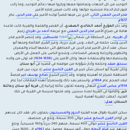
التوحيد من كل الجهات وتعاملوا معها وركزوا فيها دعائم التوحيد، وما زالت
قبور كبار الدعاة منتشرة حولها. وقد كانت ضمن إمارة الأمير
فخر الدين المعني الثاني
، الذي بنى فيها قصراً لولده الأمير
علي فخر الدين
، عام
1617م
.
وقد ذكر
المؤرخ أحمد الخالدي الصفدي
، أن القصر والقلعة والقرية كانت قاعدة
هامة في صراع الأمير
فخر الدين المعني
مع غريمه
أحمد بن طرباي
زعيم
أل طربيه
، على السلطة في شمالي
فلسطين
. وقد إنتصر الأمير فخر
الدين وثبت حكمه في البلاد، وبنى قرى درزية، وعزز القرى القائمة ومنها أبو
سنان. فقد أدخل الأمير فخر الدين في المناطق التي حكمها البناء والعمران
والتطوير والزراعة وبعض الصناعات، وشجع الناس على العمل في الأرض
وإستصلاحها والإستفادة منها. وكان الأمير علي (
1698
-
1634
) قد تولى من والده
سنجق صفد
وحكمه وأدار شؤونه من موقعه في قصره في
أبو سنان
.
وكان لقرية أبو اسنان شأن كبير في
القرن التاسع عشر
، إذ برزت بين قرى
المنطقة كمركز له أهميته وقوته. وقد إختير الشيخ
صالح يوسف خير
قنصلاً
لبلاد العجم عام
1864م
، واستمر بعد ذلك وإستمراراً لهذه العلاقات لجأ عام
1914م
عباس أفندي
البهائي ومعه ثلاثون عائلة إيرانية إلى
قرية أبو سنان
و
عائلة
خير
، وأقاموا في القرية لمدة سنتين. وقد فتحوا مدرسة في القرية في تلك
الفترة، أعطت للقرية أهمية كبيرة.
السكان
[
عدل
]
سكن القرية طوال هذه الفترة
الدروز
والمسيحيون
بتعاون تام، فقد كان عددهم
في أواخر
القرن السابع عشر
حوالي 300 نسمة، وبلغ في منتصف
القرن التاسع عشر
حوالي 400 نسمة، منهم 240 درزياً و160 مسيحياً، وبلغ
عددهم عند
قيام الدولة
حوالي ألف نسمة. ووصل عام
1961م
إلى 1600 حيث