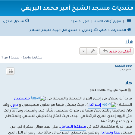
منتديات مسجد الشيخ أمير محمد البربغي
|
تقويم أوقات الصلاة
|
صور المسجد
تسجيل الدخول
المنتديات
كتاب الله وعترتي
منتدى اهل البيت عليهم السلام
هلا
أضف رد جديد
مشاركة واحدة • صفحة
1
من
1
خادم الشيعة
عضو جديد
هلا
م
السبت مارس 29, 2014 4:30 pm
ش
ا
قرية أبو سنان، هي إحدى القرى القديمة والعريقة في (
فلسطين
ر
ك
المحتلة -
إسرائيل
)، حيث يعيش فيها مواطنون مسيحيون و
دروز
، وقد
ة
كان لأهاليها وللقياديين فيها في فترات مختلفة، شأن كبير وأهمية، وهي ما زالت
حتى اليوم إحدى القرى الرائدة في البلاد، حيث تمتاز بالتعايش السلمي والمنتظم
بين جميع طوائفها.
فهي قرية مختلطة، تقع في
منطقة الساحل
، على بعد حوالي عشرة كم، من
مدينتي
عكا
ونهاريا
، وترتفع عن سطح البحر حوالي مائة متر. ومع أن التل الذي