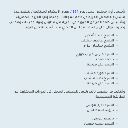
تأسس أول مجلس محلي عام
1964
، فقام الأعضاء المنتخبون بتنفيذ عدة
مشاريع هامة في القرية في كافة المجالات، ومنها إنارة القرية بالكهرباء
وتأسيس كافة المرافق الحيوية في القرية من مدارس ونواد وعيادات ومكاتب
وغيرها. توالى على رئاسة المجلس المحلي منذ تأسيسه حتى اليوم:
الشيخ عبد الله خير
الشيخ عاطف مشلب
الشيخ سلمان عزام
السيد فارس حبيب خوري
د.حمد صعب
السيد علي هزيمة
السيد فوزة مشلب
الشيخ نهاد مشلب
السيد علي هزيمة
وأنتخب في منصب نائب رئيس للمجلس المحلي في الدورات المختلفة من
الطائفة المسيحية:
السيد نديم موسى
د.يوسف مطانس
د.نعيم موسى
السيد حبيب جهجاه