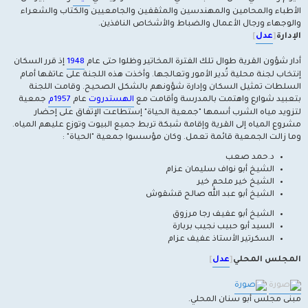
الأطباء والمحامين والمهندسين والمثقفين والجامعيين والكتاب والشعراء
والوجهاء ورجال الأعمال والضباط والأشخاص النافذين.
الإدارة
[
عدل
]
أدار شؤون القرية طوال تلك الفترة المخاتير وظلوا حتى عام
1948
إذ قرر السكان
إنتخاب لجنة محلية تُدير الأمور وتعالجها. وأخذت هذه اللجنة على عاتقها أمام
السلطات تمثيل السكان وإدارة شؤونهم بالشكل الصحيح. وقامت اللجنة
بتعبيد شوارع واهتمت بالمدرسة وأقامت مع
الهستدروت
عام
1957م
جمعية
لتزويد مياه الشرب أسمها "جمعية الحياة" إستطاعت الإتفاق على إحضار
مشروع المياه إلى القرية وإقامة شبكة تربط جميع البيوت وتوزع عليهم المياه.
وما زالت الجمعية قائمة تعمل. وكان مؤسسوا جمعية "الحياة" :
د.حمد صعب
الشيخ أبو نواف سليمان عزام
الشيخ خير ملحم خير
الشيخ أبو عبد الله صالح قشقوش
الشيخ أبو عفيف رجا مرزوق
السيد أبو حبيب نجيب بربارة
السكرتير الأستاذ عفيف عزام
المجلس المحلي
[
عدل
]
مبنى مجلس أبو سنان المحلي.