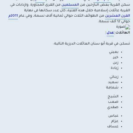
سكن القرية بعض النازحين من
المسلمين
من القرى المجاورة. وازدادات في
القرية عائلات إسلامية خلال هذه الفترة، كان عدد سكانها في نهاية
القرن العشرين
من الطوائف الثلاث حوالي ثمانية آلاف نسمة، وفي عام
2011م
حوالي 12 ألف نسمة.
العائلات
[
عدل
]
تسكن في قرية أبو سنان العائلات الدرزية التالية:
بعيني
خير
زبن
زيادة
زيناتي
سعيد
شمامة
الشيخ
صعب
صفدي
عباس
عزام
عساف