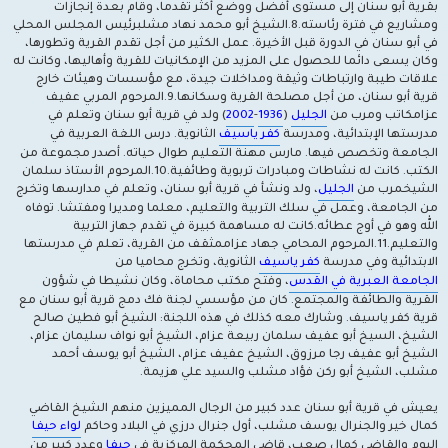
بقرية أبو سنان إلى مستوى أفضل ووضع أكثر تقدما، وقام بعدة إنجازات
ومشاريع في فترة رئاسته.8.الشيخ أبو محمد نهاد مشلبرئيس المجلس المحلي
في أبو سنان في الدورة قبل الأخيرة. عمل الكثير من أجل تقدم القرية وتطورها،
وكان يسعى دائما للحصول على المزيد من الإمكانيات للقرية وأهاليها، وكانت له
علاقات طيبة وارتباطات وثيقة ومداخلات جيدة، مع مؤسسات وهيئات خارج
قرية أبو سنان، من أجل مصلحة القرية وسكانها.9.المرحوم المربي عفيف
عزامكاتب ومرب من
الجليل
(
1936
-
2002
) ولد في قرية أبو سنان وتعلم في
مدرستها الإبتدائية، ومدرسة
كفر ياسيف
الثانوية. درس اللغة العربية في
الجامعة وتخصص فيها. مارس مهنة التعليم طوال حياته. أصدر مجموعة من
الكتب. كانت له نشاطات ومبادرات تربوية وطائفية.10.المرحوم الأستاذ سلمان
الشيخمرب من
الجليل
، ولد ونشأ في قرية أبو سنان، وتعلم في مدارسها وتخرج
من الجامعة، وعمل في سلك التربية والتعليم، معلما ومديرا ومفتشا. توفاه
الله وهو في أوج عطائه.كانت له مساهمة كبيرة في تقدم جهاز التربية
والتعليم.11.المرحوم المحامي جهاد عزاممثقف من القرية، تعلم في مدرستها
الابتدائية وفي مدرسة
كفر ياسيف
الثانوية، وتخرج محاميا من
الجامعة العبرية في القدس
، وفتح مكتب محاماة، وكان نشيطا في شؤون
القرية والطائفة والمجتمع. كان من مؤسسي لجنة فك دمج قرية أبو سنان مع
قرية كفر ياسيف. وشارك معه كذلك في هذه اللجنة: الشيخ أبو فطين صالح
الشيخ، السيخ أبو عفيف سلمان ربيعة عزام، الشيخ أبو نواف سليمان عزام،
الشيخ أبو عفيف رجا مرزوق، الشيخ عفيف عزام، الشيخ أبو يوسف أحمد
مشلب، الشيخ أبو ركن فؤاد مشلب والسيد علي هزيمة.
يعيش في قرية أبو سنان عدد كبير من الرجال المميزين منهم الشيخ القاضي
كمال خير والجنرال يوسف مشلب، أول جنرال درزي في البلاد وحاكم
لواء حيفا
اليوم والقاضي كمال صعب، قاضي المحكمة المركزية في
حيفا
وعدد كبير من