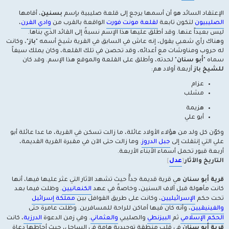
الإعتقاد السائد هو أن أسمها يرجع إلى قلعة صليبية بإسم
بسنين
، أقامها
الصليبيون
لتكون تابعة
لقلعة مونت فورت
الواقعة بالقرب من
وادي القرن
،
ليس بعيداً عنها. وقد أطلق عليها هذا الإسم نسبةً إلى القائد الذي بناها.
وهناك رأي شعبي يقول، إنه عاش في السابق في القرية شيخ أسمه "
باز
"، وكانت
له حروب ومناوشات مع أعدائه، وقد تحصن في تلك القلعة، وكان يملك سيفاً
سماه "
أبو سنان
" لحدته، وأطلق على القلعة والموقع هذا الإسم. وقد كان
للشيخ باز
أربعة أولاد هم:
عزام
مشلب
هزيمة
أبو علي
وكوّن كل ولد من هؤلاء الأولاد عائلة، ما زالت تسكن في القرية، ما عدا عائلة أبو
علي التي إنتقلت إلى
جبل الدروز
. وما زالت حتى الآن في مقبرة القرية القديمة،
أربعة قبور تحمل أسماء الأبناء الأربعة.
التاريخ والآثار
[
عدل
]
قرية أبو سنان
هي قرية قديمة جداًّ حيث تشهد الآثار التي عثر عليها فيها، أنها
كانت مأهولة قبل آلاف السنين، وخاصةً في عهد
الكنعانيين
. وظلت فيما بعد
تحت حكم
الإسرائيليين
، وكانت على طريق القوافل بين
مملكة إسرائيل
والفينيقيين
، وأنه كان فيها أماكن للراحة للمسافرين. وظلت عامرة حتى
الحكم الإسلامي
ثم
البيزنطي
والصليبي
والعثماني
. وفي زمن الدعوة
الدرزية
، كانت
قرية أبو سنان
في قلب منطقة توحيدية هامة في الساحل، حيث أحاطها دعاة