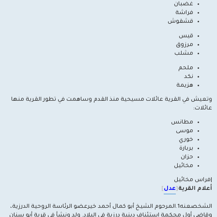
غضبان
فراشة
قشقوش
قيس
مرزوق
مشلب
ملحم
نكد
هزيمة
وتعيش في القرية عائلات مسيحية منذ القدم وساهمت في تطور القرية منها
عائلات:
مطانس
موسى
خوري
بربارة
حزان
مخائيل
|فراس مخائيل
أعلام القرية
[
عدل
]
الشخصعنه1.المرحوم الشيخ أبو كمال أحمد خيرعضو الرئاسة الروحية الدرزية،
وقاضي أول محكمة استئناف دينية درزية في البلاد. ولد ونشأ في قرية أبو سنان