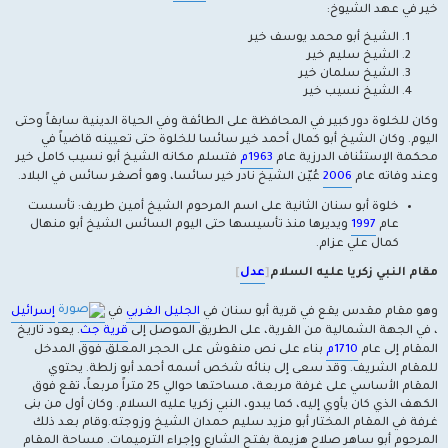
خير في عهد الشيوخ:
الشيخ أبو محمد يوسف خير
الشيخ سليم خير
الشيخ سلمان خير
الشيخ نسيب خير
وكان للخلوة دور كبير في المحافظة على الطائفة وفي الحياة الدينية سابقاً وحتى
اليوم. وكان الشيخ أبو كمال أحمد خير سائسا للخلوة حتى تعيينه قاضياً في
محكمة الإستئناف الدرزية عام
1963م
فتسلم مكانه الشيخ أبو نسيب كامل خير
وعند وفاته عام
2006
عُيّن الشيخ نادر خير سائسا، وهو أصغر سائس في البلاد.
خلوة أبو سنان الثانية على اسم المرحوم الشيخ أمين طريف: تأسست
عام
1997
ويديرها منذ تأسيسها حتى اليوم السائس الشيخ أبو منهال
كمال علي عزام.
مقام النبي زكريا عليه السلام
[
عدل
]
وهو مقام مقدس يقع في قرية أبو سنان في
الجليل الغربي
في
إسرائيل
، في الجهة الشمالية من القرية، على الطريق الموصل إلى
قرية جث
. يعود تاريخ
المقام إلى عام
1710م
بناء على نص منقوش على الحجر المعلق فوق المدخل
للمقام الشريف. وقد سعى إلى بنائه شخص أسمه أحمد أبو زلطة. يحتوي
المقام الأساسي على غرفة مربعة، مساحتها حوالي 25 متراً مربعاً، تقع فوق
الكهف الذي كان يأوي إليه، كما يبدو، النبي زكريا عليه السلام. وكان أول من بنى
غرفة في المقام المختار أبو مزيد سليم حمدان الشيخ وزوجته.وقام بعد ذلك
المرحوم أبو ساهر صلاح هزيمة بفتح الشارع وإجراء الترميمات. مساحة المقام