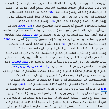
في بيت زعامة ووجاهة. رافق أحداث الطائفة المصيرية منذ بلوغه سن والرشد،
وكان من أصحاب الرأي، ملازما لفضيلة المرحوم الشيخ أمين طريف. كان عضوا
في الرئاسة الروحية الدرزية، وانتخب عام
1963
عضوا في محكمة الاستئناف
المذهبية الدرزية. كان رجل دين، وكان يدعو دائما إلى عمل الخير والتقرّب للدين
وإتباع طريق الهدى والإصلاح. توفي عام
1987
وشيع جثمانه في موكب
مهيب.2.المرحوم الشيخ أبو نسيب كامل خيرشيخ جليل (
1935
-2008
) ولد في
قرية أبو سنان. والده الشيخ أبو حسين نجيب خير، ووالدته السيدة عفيفة قاسم
فرهود. أنهى المدرسة الإبتدائية في القرية، وتعلم في
كفر ياسيف
، عمل بفلاحة
الأرض ومساعدة والده في الزراعة. أوكلت إليه مسؤولية مأذون القرية عام
1967
وعين سائسا للخلوة منذ عام
1985
خلفا للشيخ أبو كمال أحمد خير. وانتخب
عضوا في اللجنة العليا للمجلس الديني الدرزي. كان خادما مخلصا لخلوته
ومشايخها، وقد شارك الناس في جميع مناسباتها. كما كان على علاقات طيبة
بأبناء جميع الطوائف.3.المرحوم الشيخ أبو عماد عبد الله خيروجيه ومثقف وأول
شاب جامعي بين دروز البلاد، ولد ونشأ في قرية أبو سنان في
عهد الإنتداب
، وكان
أول طالب جامعي درزي في البلاد، تعلم في
الجامعة الأمريكية في بيروت
، ولما
تخرج حاول تنظيم الطائفة الدرزية. وقد أشغل منصب قائمقام في عهد الإنتداب
في عدة مناطق في البلاد. إهتم بالتراث الدرزي وعمل على حفظ الأدوات
والمستلزمات التي استعملها الدروز طوال تاريخهم في متحف كان مفتوحا
للمشاهدة.4.المرحوم الشيخ أبو فوزة عاطف مشلبشيخ من
الجليل
، ولد عام
1918
في قرية أبو سنان، وكان من أعيان القرية، وانتخب في وقت لاحق عضوا في
المجلس المحلي ونائبا للرئيس ورئيسا للمجلس المحلي،وكان له دور كبير في
شق الشوارع وإيصال شبكة الكهرباء إلى البيوت، ويذكر السيد علي هزيمة عن أبي
فوزة أن الكثيرين من سكان القرية شهدوا، أن الشيخ أبا عاطف، كان يدفع من
جيبه الخاص، عن سكان رقيقي الحال من القرية، مصاريف إيصال الكهرباء إلى