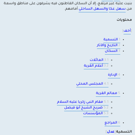
بنيت عليه غير مرتفع، إلا أن السكان القاطنون فيه يشرفون على مناطق واسعة
من
سهل عكا
والسهل الساحلي
أمامهم.
محتويات
[
أخف
]
1
التسمية
2
التاريخ والآثار
3
السكان
3.1
العائلات
3.2
أعلام القرية
4
الإدارة
4.1
المجلس المحلي
5
معالم القرية
5.1
مقام النبي زكريا عليه السلام
5.2
ضريح الشيخ أبو فيصل
5.3
المؤسسات
6
المراجع
التسمية
[
عدل
]