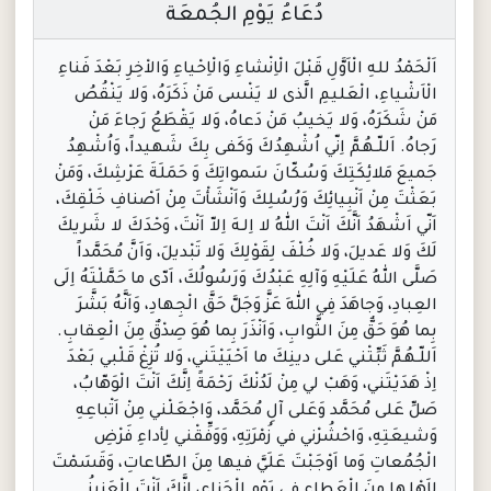
دُعَاءُ يَوْمِ الجُمعَة
اَلْحَمْدُ للهِ الْاَوَّلِ قَبْلَ الْاِنْشاءِ وَالْاِحْياءِ وَالاْخِرِ بَعْدَ فَناءِ
الْاَشْياءِ، الْعَليمِ الَّذى لا يَنْسى مَنْ ذَكَرَهُ، وَلا يَنْقُصُ
مَنْ شَكَرَهُ، وَلا يَخيبُ مَنْ دَعاهُ، وَلا يَقْطَعُ رَجاءَ مَنْ
رَجاهُ. اَللّـهُمَّ اِنّي اُشْهِدُكَ وَكَفى بِكَ شَهيداً، وَاُشْهِدُ
جَميعَ مَلائِكَتِكَ وَسُكّانَ سَمواتِكَ وَ حَمَلَةَ عَرْشِكَ، وَمَنْ
بَعَثْتَ مِنْ اَنْبِيائِكَ وَرُسُلِكَ وَاَنْشَأْتَ مِنْ اَصْنافِ خَلْقِكَ،
اَنّي اَشْهَدُ اَنَّكَ اَنْتَ اللهُ لا اِلـهَ اِلاّ اَنْتَ، وَحْدَكَ لا شَريكَ
لَكَ وَلا عَديلَ، وَلا خُلْفَ لِقَوْلِكَ وَلا تَبْديلَ، وَاَنَّ مُحَمَّداً
صَلَّى اللهُ عَلَيْهِ وَآلِهِ عَبْدُكَ وَرَسُولُكَ، اَدّى ما حَمَّلْتَهُ اِلَى
العِبادِ، وَجاهَدَ فِي اللهِ عَزَّ وَجَلَّ حَقَّ الْجِهادِ، وَاَنَّهُ بَشَّرَ
بِما هُوَ حَقٌّ مِنَ الثَّوابِ، وَاَنْذَرَ بِما هُوَ صِدْقٌ مِنَ الْعِقابِ.
اَللّـهُمَّ ثَبِّتْني عَلى دينِكَ ما اَحْيَيْتَني، وَلا تُزِغْ قَلْبي بَعْدَ
اِذْ هَدَيْتَني، وَهَبْ لي مِنْ لَدُنْكَ رَحْمَةً اِنَّكَ اَنْتَ الْوَهّابُ،
صَلِّ عَلى مُحَمَّد وَعَلى آلِ مُحَمَّد، وَاجْعَلْني مِنْ اَتْباعِهِ
وَشيعَتِهِ، وَاحْشُرْني في زُمْرَتِهِ، وَوَفِّقْني لِأداءِ فَرْضِ
الْجُمُعاتِ وَما اَوْجَبْتَ عَلَيَّ فيها مِنَ الطّاعاتِ، وَقَسَمْتَ