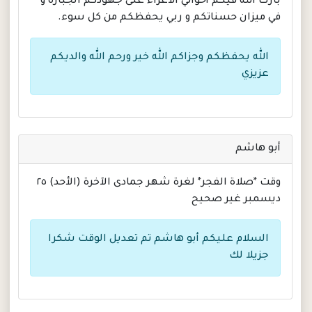
بارك الله فيكم أخواني ألاعزاء على جهودكم الجباره و
في ميزان حسناتكم و ربي يحفظكم من كل سوء.
الله يحفظكم وجزاكم الله خير ورحم الله والديكم
عزيزي
أبو هاشم
وقت *صلاة الفجر* لغرة شهر جمادى الآخرة (الأحد) ٢٥
ديسمبر غير صحيح
السلام عليكم أبو هاشم تم تعديل الوقت شكرا
جزيلا لك