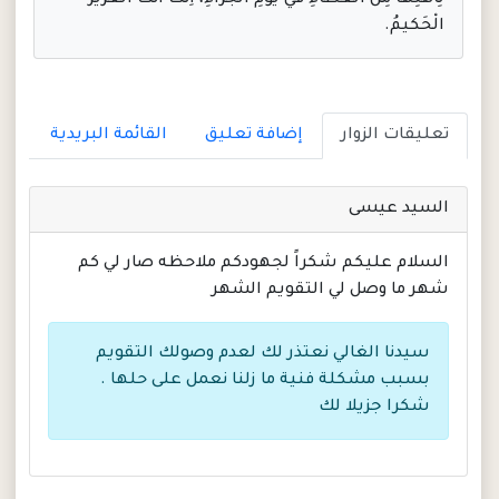
لِاَهْلِها مِنَ الْعَطاءِ في يَوْمِ الْجَزاءِ، اِنَّكَ اَنْتَ الْعَزيزُ
الْحَكيمُ.
تعليقات الزوار
إضافة تعليق
القائمة البريدية
السيد عيسى
السلام عليكم شكراً لجهودكم ملاحظه صار لي كم
شهر ما وصل لي التقويم الشهر
سيدنا الغالي نعتذر لك لعدم وصولك التقويم
بسبب مشكلة فنية ما زلنا نعمل على حلها .
شكرا جزيلا لك