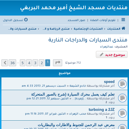
منتديات مسجد الشيخ أمير محمد البربغي
|
تقويم أوقات الصلاة
|
صور المسجد
تسجيل الدخول
المنتديات
المنتديات الإجتماعية
منتدى الرياضة و السيارات
منتدى السيارات والدراجات النارية
منتدى السيارات والدراجات النارية
المشرف:
عبدالزهراء
موضوع جديد
صفحة
1
من
36
36
5
4
3
2
التالي
1
…
712 موضوعًا
مواضيع
speed
آخر مشاركة بواسطة
خادم الشيعة
«
السبت ديسمبر 21, 2013 4:33 am
تعلم كيف يعمل محرك السيارة (شرح بالصور المتحركة
آخر مشاركة بواسطة
...|زمردة|...
«
الاثنين سبتمبر 12, 2011 12:21 pm
ردود:
2
turboing a 2JZ
آخر مشاركة بواسطة
محب الزهراء
«
الاثنين فبراير 07, 2011 11:16 pm
ردود:
1
معرض عبد الرحمن للجنوط والاطارات والبطاريات