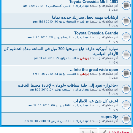
1991 Toyota Cressida Mk II
آخر مشاركة بواسطة
عبدالزهراء
«
الاثنين أغسطس 16, 2010 2:59 am
ردود:
3
ارشادات مهمه تجعل سيارتك جديده تماما
آخر مشاركة بواسطة
مراقب
«
الجمعة يوليو 30, 2010 11:31 pm
ردود:
4
Toyota Cressida Grande
آخر مشاركة بواسطة
عبدالزهراء
«
الأربعاء يوليو 28, 2010 4:20 am
ردود:
2
سيارة أميركية خارقة تبلغ سرعتها 300 ميل في الساعة معدّة لتحطيم كل
الأرقام القياسية
آخر مشاركة بواسطة
بربغي
«
الثلاثاء يوليو 27, 2010 11:49 pm
ردود:
3
Into the great wide open...
آخر مشاركة بواسطة
بربغي
«
السبت يوليو 24, 2010 11:36 am
ردود:
1
«جاغوار» تعود إلى حلبة سباقات «لومان» لإعادة مجدها الخافت
آخر مشاركة بواسطة
عبدالزهراء
«
السبت يوليو 24, 2010 1:25 am
ردود:
2
اعرف كل شىْ عن الاطارات
آخر مشاركة بواسطة
عبدالزهراء
«
الثلاثاء يوليو 06, 2010 12:04 am
ردود:
1
supra 2jz
آخر مشاركة بواسطة
عبدالزهراء
«
الخميس مارس 11, 2010 10:30 pm
موضوع جديد